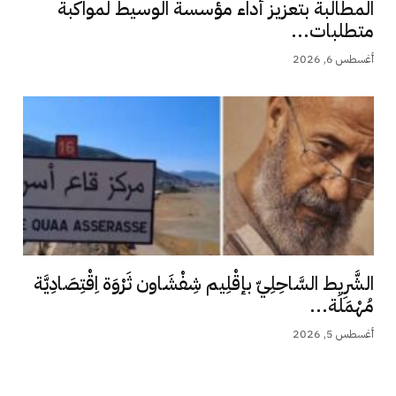
المطالبة بتعزيز أداء مؤسسة الوسيط لمواكبة
متطلبات...
أغسطس 6, 2026
الشَّرِيط السَّاحِلِيّ بإقْلِيم شِفْشَاون ثَرْوَة اِقْتِصَادِيَّة
مُهْمَلَة...
أغسطس 5, 2026