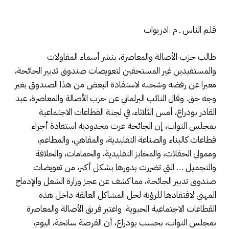
قلم الناس ـ م .ادريوات
طالب حزب الأصالة والمعاصرة، بنشر أسماء المقاولات
والمستفيدين غير المستحقين لتعويضات صندوق تدبير الجائحة،
معبرا عن رفضه وشجبه لاستفادة البعض من هذا الصندوق بغير
وجه حق. وقال النائب البرلماني عن حزب الأصالة والمعاصرة، عبد
القادر بودراع، أمس الثلاثاء، في لجنة القطاعات الاجتماعية
بمجلس النواب، إن الجائحة عرت محدودية استفادة أجراء
قطاعات كالبناء والصناعة التقليدية، والمقاهي، والمطاعم،
وممولي الحفلات، والمخابز التقليدية، والحمامات، والحلاقة
والتجميل … التي تضررت بدورها بشكل أكبر، من تعويضات
صندوق تدبير الجائحة، مما كشف عن عجز وزارة الشغل والإدماج
المهني لافتقادها للرؤية لحل المشاكل العالقة داخل هذه
القطاعات الاجتماعية الحيوية. واعتبر فريق الأصالة والمعاصرة
بمجلس النواب، بحسب بودراع، أن الفرصة سانحة، اليوم،