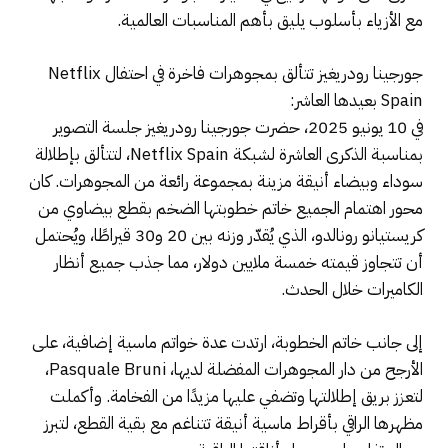
مع الأزياء بأسلوب يليق بأهم المناسبات العالمية.
جورجينا رودريغيز تتألق بمجوهرات فاخرة في احتفال Netflix
Spain بعيدها العاشر:
في 10 يونيو 2025، حضرت جورجينا رودريغيز جلسة التصوير
بمناسبة الذكرى العاشرة لشبكة Netflix Spain، لتتألق بإطلالة
سوداء وبيضاء أنيقة مزينة بمجموعة رائعة من المجوهرات. كان
محور اهتمام الجميع خاتم خطوبتها الضخم بقطع بيضاوي من
كريستيانو رونالدو، الذي يُقدّر وزنه بين 20 و30 قيراطًا، ويُحتمل
أن تتجاوز قيمته خمسة ملايين دولار، مما جذب جميع أنظار
الكاميرات خلال الحدث.
إلى جانب خاتم الخطوبة، ارتدت عدة خواتم ماسية إضافية، على
الأرجح من دار المجوهرات المفضلة لديها، Pasquale Bruni،
لتعزز بريق إطلالتها وتضفي عليها مزيدًا من الفخامة. وأكملت
مظهرها الراقي بأقراط ماسية أنيقة تتناغم مع بقية القطع، لتبرز