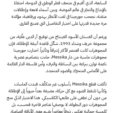
السابعة، الذي أُقيم في متحف قطر الوطني في الدوحة، احتفاءً
بالإبداع والتميّز في عالم الموضة. وبين أسماء لامعة وإطلالات
متقنة، نجحت جورجينا في لفت الأنظار بهدوء ورفاهية، مؤكدة
مرة جديدة قدرتها على اختيار التفاصيل التي تصنع الفارق.
ورغم أن الفستان الأسود الفينتاج من توقيع أز الدين علّاية، من
مجموعة خريف وشتاء 1993، شكّل قاعدة أنيقة للإطلالة، فإن
المجوهرات كانت العنصر الأكثر إشراقاً وتأثيراً. اختارت جورجينا
مجوهرات ماسية من دار Messika، جاءت بتصاميم عصرية
ناعمة توازن ببراعة بين البساطة والترف، وتُبرز فلسفة الدار القائمة
على الألماس المتحرّك والضوء المتجدد.
تألقت قطع Messika بأسلوب غير متكلّف، فبدت الماسات
وكأنها تلتقط الضوء مع كل حركة، مضيفة بعداً حيوياً إلى الإطلالة
من دون أن تطغى على طابعها الكلاسيكي. هذا الاختيار الذكي منح
المجوهرات دور البطولة، لا بوصفها عناصر فاخرة فحسب، بل
كلمسة جمالية تعكس ذوقاً معاصراً يفهم معنى الأناقة الصامتة.