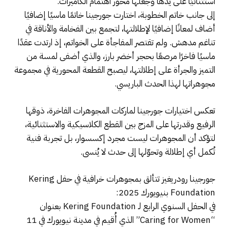
استثنائيًا على يدها وجعلها محور اهتمام الكاميرات.
إلى جانب خاتم الخطوبة، اختارت جورجينا خاتمًا ماسيًا إضافيًا
أضاف لمعانًا إضافيًا لإطلالتها، لتجمع بين الفخامة والأناقة في
تناغم مدهش. ولم تقتصر المفاجأة على الخواتم، إذ ارتدت عقدًا
ماسيًا فاخرًا مرصعًا بحجر أخضر بارز، والذي أضفى لمسة من
التميز والجرأة على إطلالتها، ليصبح القطعة المحورية في مجموعة
مجوهراتها لهذا الحدث الباريسي.
تعكس اختيارات جورجينا لماركات المجوهرات الفاخرة، ذوقها
الرفيع وقدرتها على المزج بين القطع الكلاسيكية والاستثنائية،
لتؤكد أن المجوهرات ليست مجرد إكسسوار، بل تجربة فنية
تُكمل أي إطلالة وتحوّلها إلى حدث لا يُنسى.
جورجينا رودريغيز تتألق بمجوهرات خرافية في حفل Kering
Foundation بنيويورك 2025:
في الحفل السنوي الرابع لـ Kering Foundation بعنوان
“Caring for Women” الذي أُقيم في مدينة نيويورك في 11