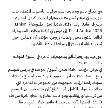
مع مكياج ناعم وتسريحة شعر مرفوعة بأسلوب الكعكة، بدت
جورجينا في تناغم كامل مع مجوهراتها، حيث اكتمل المشهد
بإشراقة هادئة وثقة لافتة. هكذا، تحوّل ظهورها في Fashion
Trust Arabia 2025 إلى درس في كيفية توظيف المجوهرات
الراقية لتكون محور الإطلالة وروحها، مؤكدة أن الألماس، حين
يُختار بعناية، لا يحتاج إلى مبالغة ليخطف الأضواء.
جورجينا رودريغيز تتألق بمجوهرات فاخرة في أسبوع الموضة
بباريس 2025:
في عرض Balenciaga ضمن أسبوع الموضة في باريس لموسم
ربيع وصيف 2026، أبهرت جورجينا رودريغيز الجميع بإطلالة
سوداء راقية تزيّنت بمجموعة من المجوهرات الفاخرة التي
سرقت الأضواء بالكامل. أبرز القطع كان خاتم خطوبتها الضخم
من كريستيانو رونالدو، وهو ماسة بيضاوية القطع نادرة من فئة
D، تقدّر قيمتها بأكثر من خمسة ملايين دولار، أظهر بريقًا