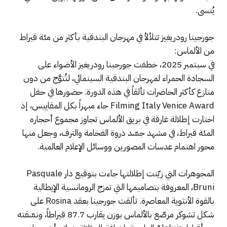
يُنسى.
جورجينا رودريغيز تتلألأ في مهرجان البندقية بأكثر من مئة قيراط
من الألماس:
في سبتمبر 2025، خطفت جورجينا رودريغيز الأضواء على
السجادة الحمراء لمهرجان البندقية السينمائي، لتُتوَّج من دون
منازع كأكثر الحاضرات تألقاً في هذه الدورة. حضورها في حفل
Filming Italy Venice Award جاء مبهراً بكل المقاييس، إذ
اختارت إطلالة غارقة في بريق الألماس تجاوز مجموع أحجاره
المئة قيراط، في مشهد جسّد ذروة الفخامة والترف، وجعل منها
محور اهتمام عدسات المصورين ووسائل الإعلام العالمية.
المجوهرات التي زيّنت إطلالتها جاءت بتوقيع دار Pasquale
Bruni، المعروفة بتصاميمها التي تمزج الرومانسية الإيطالية
بالقوة الأنثوية المعاصرة. تألقت جورجينا بعقد Rosina على
شكل تشوكر مرصّع بالألماس بوزن يقارب 87.7 قيراطاً، ونسّقته