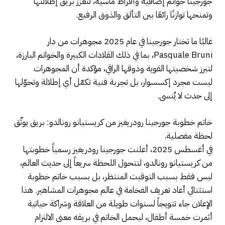
جورجينا خواتم إضافية وأقراط ماسية، لتعزز بريق إطلالتها
وتمنحها توازنًا رائعًا بين التألق والذوق الرفيع.
غالبًا ما تختار جورجينا في عام 2025 مجوهرات من دار
Pasquale Bruni، بما في ذلك القلادات الكبيرة والخواتم البارزة،
لتبرز شخصيتها القوية وذوقها الراقي، مؤكدة أن المجوهرات
ليست مجرد إكسسوار، بل تجربة فنية تكمّل أي إطلالة وتحوّلها
إلى حدث لا يُنسى.
خاتم خطوبة جورجينا رودريغيز من كريستيانو رونالدو: بريق يوثّق
لحظة مفصلية.
في أغسطس 2025، أعلنت جورجينا رودريغيز رسمياً خطوبتها
من كريستيانو رونالدو، لتتحول اللحظة سريعاً إلى حديث العالم،
ليس فقط بسبب التوقيت المنتظر، بل بسبب خاتم خطوبة
استثنائي أعاد تعريف الفخامة في عالم مجوهرات المشاهير. هذا
الإعلان جاء تتويجاً لسنوات طويلة من العلاقة وشراكة حياتية
أثمرت خمسة أطفال، ليحمل الخاتم في بريقه معنى الالتزام