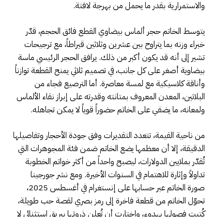
والاستمرارية بقدر ما يحمل من بهرجة لافتة.
يتوسط الخاتم حجر ألماس بيضاوي القطع فائق الحجم، قدّر
خبراء وزنه بما يتراوح بين عشرين وثلاثين قيراطاً، مع ترجيحات
تشير إلى أنه قد يكون أكبر من ذلك. يرافق الحجر الرئيسي ماسة
بيضاوية أصغر على كل جانب، في تصميم ثلاثي يمنح القطعة توازناً
وأناقة كلاسيكية مع لمسة معاصرة. أما الترصيع فجاء من
البلاتين، المعدن المعروف بمتانته وقدرته على إبراز نقاء الألماس
ولمعانه، ما يضفي على الخاتم حضوراً قوياً لا يمكن تجاهله.
من ناحية القيمة، تتعدد التقديرات وفق جودة الأحجار وتفاصيلها
الدقيقة، إلا أن معظمها يضع الخاتم ضمن فئة المجوهرات التي
تُقدّر بملايين الدولارات، ليصبح واحداً من أكثر خواتم الخطوبة
تداولاً وإثارة للاهتمام في السنوات الأخيرة. ومع نشر جورجينا
صورة الخاتم عبر حسابها على إنستغرام في أغسطس 2025،
تحوّل الخاتم من قطعة فاخرة إلى رمز بصري لقصة حب طويلة،
كُتبت فصولها بهدوء، واختارت أن تُعلن ذروتها ببريق استثنائي لا