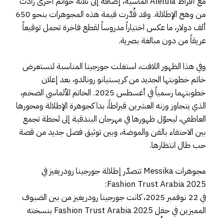
مع أقراط Aleluia الماسية، إضافة إلى ثلاثة خواتم أخرى زادت
من وهج الإطلالة. وقد قُدّرت قيمة هذه المجوهرات بنحو 650
ألف دولار، ما عكس اختياراً مدروساً لقطع فاخرة تحمل توقيعاً
عريقاً من دون مبالغة بصرية.
وفي هذا الظهور اللافت، استغلت جورجينا المناسبة لتستعرض
خاتم خطوبتها الجديد من كريستيانو رونالدو، بعد إعلان
خطوبتهما رسمياً في أغسطس 2025. الخاتم الألماسي الضخم،
الذي يتجاوز وزنه العشرين قيراطاً، بدا كجوهرة الإطلالة ومحورها
العاطفي، ليحوّل ظهورها في مهرجان البندقية إلى لحظة تجمع
بين الاحتفاء بالفن والموضة، وبين توثيق فصل جديد من قصة
حب طال انتظارها.
مجوهرات Messika تتصدّر إطلالة جورجينا رودريغيز في
Fashion Trust Arabia 2025:
في 22 نوفمبر 2025، كانت جورجينا رودريغيز من بين الضيوف
المميزين في حفل Fashion Trust Arabia 2025 بنسخته