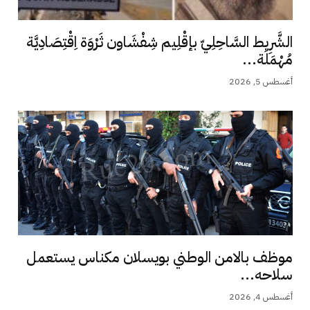
الشَّرِيط السَّاحِلِيّ بإقْلِيم شِفْشَاون ثَرْوَة اِقْتِصَادِيَّة
مُهْمَلَة...
أغسطس 5, 2026
موظف بالامن الوطني بويسلان مكناس يستعمل
سلاحه...
أغسطس 4, 2026