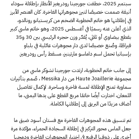
سبتمبر 2025، خطفت جورجينا رودريغيز الأنظار بإطلالة سوداء
أنيقة صممت خصيصًا لتبرز مجوهراتها الفاخرة. كان العنصر الأبرز
في إطلالتها هو خاتم الخطوبة الضخم من كريستيانو رونالدو،
الذي أعلن عنه رسميًا في أغسطس 2025، وهو خاتم ماسي كبير
بقطع بيضاوي أو ثلاثي، يُقدّر وزن حجره الرئيسي بين 30 و35
قيراطًا، وصُنع خصيصًا لدى دار مجوهرات عائلية في بلباو
بإسبانيا تحمل اسم داماسو مارتينيز، مسقط رأس رودريغيز.
إلى جانب خاتم الخطوبة، ارتدت جورجينا تشوكر ماسي من
مجموعة Haute Joaillerie من دار Messika ، صُمم بتأثيرات
سماوية تمنح الإطلالة لمسة فاخرة وساحرة. لإكمال تفاصيل
اللمعان، اختارت أيضًا خاتمًا مربع القطع على يدها اليمنى، ما
أضاف مزيدًا من البريق إلى إطلالتها الكاملة.
تم تنسيق هذه المجوهرات الفاخرة مع فستان أسود ضيق ما
جعل الماس محور التركيز في إطلالة السجادة الحمراء، مؤكدة مرة
أخرى على ذوقها الرفيع في اختيار المجوهرات الفاخرة ودمجها