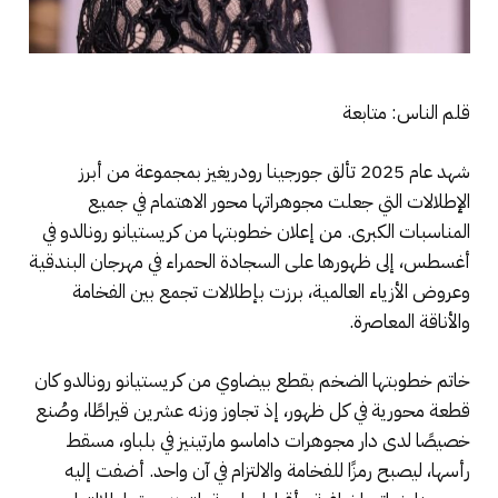
قلم الناس: متابعة
شهد عام 2025 تألق جورجينا رودريغيز بمجموعة من أبرز
الإطلالات التي جعلت مجوهراتها محور الاهتمام في جميع
المناسبات الكبرى. من إعلان خطوبتها من كريستيانو رونالدو في
أغسطس، إلى ظهورها على السجادة الحمراء في مهرجان البندقية
وعروض الأزياء العالمية، برزت بإطلالات تجمع بين الفخامة
والأناقة المعاصرة.
خاتم خطوبتها الضخم بقطع بيضاوي من كريستيانو رونالدو كان
قطعة محورية في كل ظهور، إذ تجاوز وزنه عشرين قيراطًا، وصُنع
خصيصًا لدى دار مجوهرات داماسو مارتينيز في بلباو، مسقط
رأسها، ليصبح رمزًا للفخامة والالتزام في آن واحد. أضفت إليه