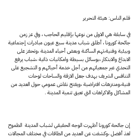
قلم الناس: هيئة التحرير
في سابقة هي الاولى من نوعها بإقليم الحاجب ، وفي عز زمن
جائحة كورونا ، أطلق شباب مدينة سبع عيون مبادرات إجتماعية
وبيئية وفنية،تهم الساكنة وبعض أحياء المدينة ،وتحفز على
الابداع والابتكار ،بوسائل بسيطة وامكانيات ذاتية ،شباب يرفع
التحدي عبر جمعياتهم من أجل خدمة أحيائهم و التشجيع على
التنافس الشريف بهدف جعل الازقة والساحات لوحات
فنية،ومنتزهات افتراضية ،ويفتح نقاش عمومي حول العديد من
المشاكل والاكراهات التي تعيق تنمية المدينة .
إن جائحة كورونا أظهرت الوجه الحقيقي لشباب المدينة الطموح
لغذ أفضل ،وكشفت عن العديد من الطاقات في مختلف المجالات