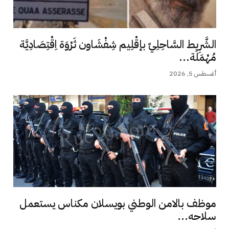
الشَّرِيط السَّاحِلِيّ بإقْلِيم شِفْشَاون ثَرْوَة اِقْتِصَادِيَّة
مُهْمَلَة...
أغسطس 5, 2026
موظف بالامن الوطني بويسلان مكناس يستعمل
سلاحه...