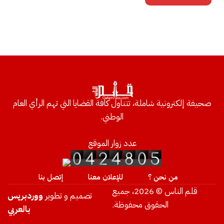
صحيفة إلكترونية شاملة، تتناول كافة القضايا التي تهم الرأي العام
الوطني.
عدد زوار الموقع
من نحن ؟
للإعلان معنا
إتصل بنا
قلم الناس © 2026، جميع
تصميم و تطوير
ووردبريس
الحقوق محفوظة.
بالعربي