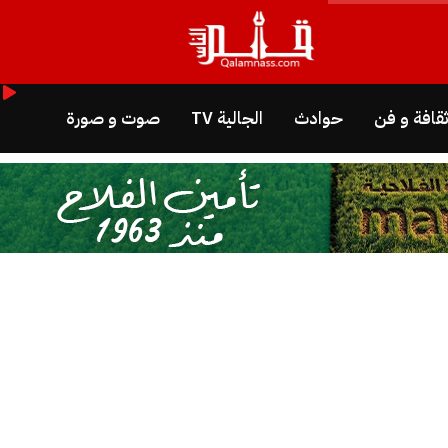
قافة و فن
حوادث
الجالية TV
صوت و صورة