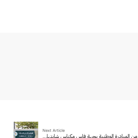
Next Article
من المبادرة الوطنية بجهة فاس مكناس شابتها…