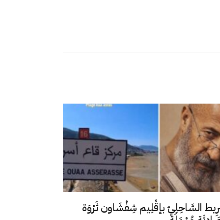
رِيط السَّاحِلِيّ بإقْلِيم شِفْشَاون ثَرْوَة
ِصَادِيَّة مُهْمَلَة...