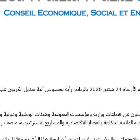
قدم المجلس الاقتصادي والاجتماعي والبيئي، يوم الأربعاء 24 شتنبر 2025 بالرباط، ر
ثلون عن قطاعات وزارية ومؤسسات العمومية وهيئات الوطنية ودولية و
الدائمة المكلفة بالقضايا الاقتصادية والمشاريع الاستراتيجية، منصف زيا
اجتماعي والبيئي، عبد القادر اعمارة، أن إنجاز هذا الرأي تم وفقا للمقا