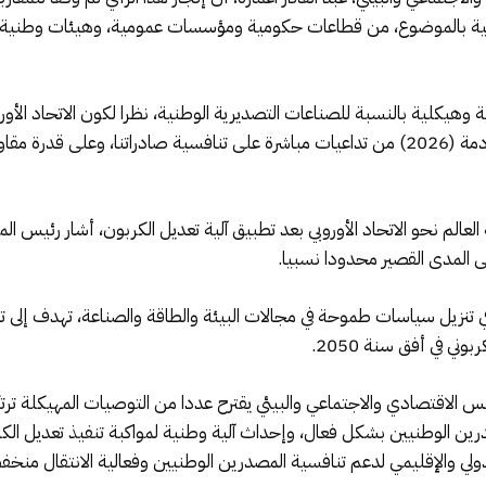
معنية بالموضوع، من قطاعات حكومية ومؤسسات عمومية، وهيئات وطنية،
وهيكلية بالنسبة للصناعات التصديرية الوطنية، نظرا لكون الاتحاد الأوروب
يترتب عن تفعيل هذه الآلية مع مطلع السنة القادمة (2026) من تداعيات مباشرة على تنافسية صادر
عالم نحو الاتحاد الأوروبي بعد تطبيق آلية تعديل الكربون، أشار رئيس ال
لى المدى القصير محدودا نسبيا.
ي تنزيل سياسات طموحة في مجالات البيئة والطاقة والصناعة، تهدف إلى
ني في أفق سنة 2050.
 الاقتصادي والاجتماعي والبيئي يقترح عددا من التوصيات المهيكلة ترتكز 
 الوطنيين بشكل فعال، وإحداث آلية وطنية لمواكبة تنفيذ تعديل الكر
دولي والإقليمي لدعم تنافسية المصدرين الوطنيين وفعالية الانتقال منخ