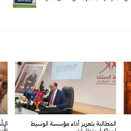
المطالبة بتعزيز أداء مؤسسة الوسيط
الشَّ
لمواكبة متطلبات...
اِقْت