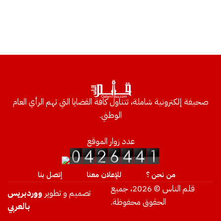
صحيفة إلكترونية شاملة، تتناول كافة القضايا التي تهم الرأي العام
الوطني.
عدد زوار الموقع
من نحن ؟
للإعلان معنا
إتصل بنا
قلم الناس © 2026، جميع
تصميم و تطوير
ووردبريس
الحقوق محفوظة.
بالعربي