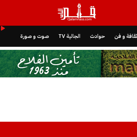
قافة و فن
حوادث
الجالية TV
صوت و صورة