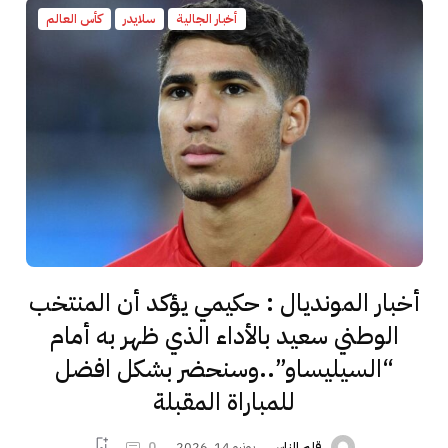
أخبار الجالية
سلايدر
كأس العالم
أخبار المونديال : حكيمي يؤكد أن المنتخب
الوطني سعيد بالأداء الذي ظهر به أمام
“السيليساو”..وسنحضر بشكل افضل
للمباراة المقبلة
يونيو 14, 2026
0
قلم الناس