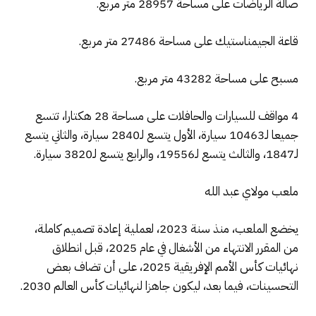
صالة الرياضات على مساحة 28957 متر مربع.
قاعة الجيمناستيك على مساحة 27486 متر مربع.
مسبح على مساحة 43282 متر مربع.
4 مواقف للسيارات والحافلات على مساحة 28 هكتارا، تتسع
جميعا لـ10463 سيارة، الأول يتسع لـ2840 سيارة، والثاني يتسع
لـ1847، والثالث يتسع لـ19556، والرابع يتسع لـ3820 سيارة.
ملعب مولاي عبد الله
يخضع الملعب، منذ سنة 2023، لعملية إعادة تصميم كاملة،
من المقرر الانتهاء من الأشغال في عام 2025، قبل انطلاق
نهائيات كأس الأمم الإفريقية 2025، على أن تضاف بعض
التحسينات، فيما بعد، ليكون جاهزا لنهائيات كأس العالم 2030.