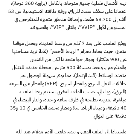
تهم الأشغال تغطية جميع مدرجاته بالكامل (بزاوية 360 درجة)،
اعتمادا على سقف مضاد للرياح، ورفع طاقته الاستيعابية من 53
ألف إلى 68,700 مقعد، وإضافة مناطق متميزة للمتفرجين في
المستويين الأول “VVIP”، والثاني “VIP”، والضيوف.
ويقع الملعب على بعد 7 كلم من وسط المدينة، ويحتل موقعا
متميزا، حيث يحاط بحزام “الرباط الأخضر” (غابة تزيد مساحتها
عن 900 هكتار)، ويوفر جوا متجددا لكل من اللاعبين
والمتفرجين، ويبعد بمسافة 500 متر عن محطة جديدة للتنقل
متعدد الوسائط (قيد الإنجاز)، مما يوفر سهولة الوصول عبر
حافلات النقل السريع والقطار السريع (RER)والقطار عالي السرعة
(البراق)، وبالتالي، حسب الملف المغربي، سيتم ربط الملعب،
مباشرة، بمدينة بطنجة في ظرف ساعة واحدة، والدار البيضاء في
40 دقيقة، وميناء الرباط سلا ومطار محمد الخامس في 10 و35
دقيقة على التوالي.
واستنادا إلى الملف المغربي، يتميز ملعب الأمير مولاي عبد الله