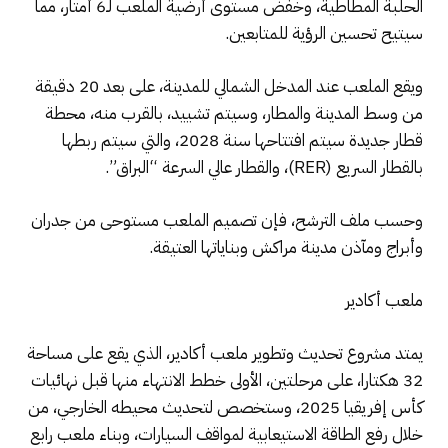
الحلبة المطاطية، وخفض مستوى أرضية الملعب لـ6 أمتار، مما
سيتيح تحسين الرؤية للمتابعين.
ويقع الملعب عند المدخل الشمالي للمدينة، على بعد 20 دقيقة
من وسط المدينة والمطار، وسيتم تشييد، بالقرب منه، محطة
قطار جديدة سيتم افتتاحها سنة 2028، والتي سيتم ربطها
بالقطار السريع (RER)، والقطار عالي السرعة “البراق”.
وحسب ملف الترشح، فإن تصميم الملعب مستوحى من جدران
وأبراج ومآذن مدينة مراكش وبناياتها العتيقة.
ملعب أكادير
يمتد مشروع تحديث وتطوير ملعب أكادير، الذي يقع على مساحة
32 هكتارا، على مرحلتين، الأولى خطط الانتهاء منها قبل نهائيات
كأس إفريقيا 2025، وستخصص لتحديث محيطه الخارجي، من
خلال رفع الطاقة الاستيعابية لمواقف السيارات، وبناء ملعب رابع