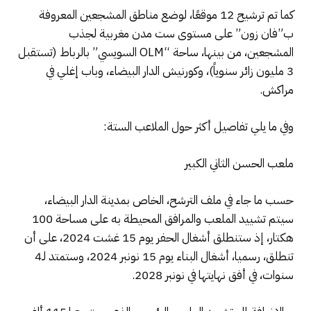
كما تم ترشيح 12 موقعًا، لوضع مناطق المشجعين المعروفة
ب”فان زون” على مستوى ست مدن مغربية لجذب
المشجعين، من بينها، ساحة “OLM السويسي” بالرباط (تستقبل
3 مليون زائر سنوياً)، وكورنيش الدار البيضاء، وباب إغلي في
مراكش.
وفي ما يلي تفاصيل أكثر حول الملاعب الستة:
ملعب الحسن الثاني الكبير
حسب ما جاء في ملف الترشح، الخاص بمدينة الدار البيضاء،
سيتم تشييد الملعب والمرافق المحيطة به على مساحة 100
هكتار، إذ ستنطلق أشغال الحفر يوم 15 غشت 2024، على أن
تنطلق، رسميا، أشغال البناء يوم 15 نونبر 2024، وستمتد لـ4
سنوات، في أفق نهايتها في نونبر 2028.