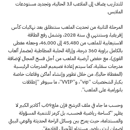
للتداريب يضاف إلى الملاعب الـ3 الحالية، وتجديد مستودعات
الملابس.
المرحلة الثانية من تحديث الملعب ستنطلق بعد نهائيات كأس
إفريقيا، وستنتهي في سنة 2028، وتشمل رفع الطاقة
الاستيعابية للملعب من 45,480 إلى 46,000، وجعله مغطى
بالكامل بزاوية 360 درجة، وإزالة الحلبة المطاطية (مضمار ألعاب
القوى)، مع خفض أرضية الملعب من أجل فسح المجال لإضافة
مدرجات سفلية، كما سيتم إعادة تصيميم المدرجات الرئيسية
(المغطاة حاليا)، من خلال تطوير وإنشاء أماكن وقاعات خاصة
بكبار الشخصيات “vip”، و”VVIP”، ما سيوفر “إطلالات
بانورامية على الملعب”.
وحسب ما جاء في ملف الترشح فإن ملع09ب أكادير الكبير لا
يظهر “كساحة رياضية فحسب، بل كرمز للتنمية المسؤولة
والمستدامة، حيث يمزج بين وسائل الراحة الحديثة والوعي البيئي
لضمان إرث رياضي مستدام للأجيال القادمة”.