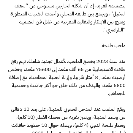
بتصميمه الفريد، إذ أن شكله الخارجي مستوحى من “سعف
النخيل”، ويجمع بين طابعه المحلي وأحدث التقنيات المتطورة،
ويمزج بين الابتكار والتقاليد المغربية من خلال فن التصميم
“البارامتري”.
ملعب طنجة
منذ سنة 2023 يخضع الملعب، لأعمال تجديد شاملة، تهم رفع
طاقته الاستيعابية من 65 ألف مقعد إلى 75600 مقعد، وخفض
أرضيته بمقدار 8 أمتار تقريبا، وإزالة الحلبة المطاطية، مع إضافة
5800 مقعد، والهدف من ذلك خلق جو أكثر جاذبية وحميمية
للجماهير.
ويقع الملعب عند المدخل الجنوبي للمدينة، على بعد 10 دقائق
من وسط المدينة، ويتميز بقربه من محطة القطار (10 كلم)،
ومطار طنجة الدولي (4 كلم)، ويصله حوالي 10 خطوط حافلات،