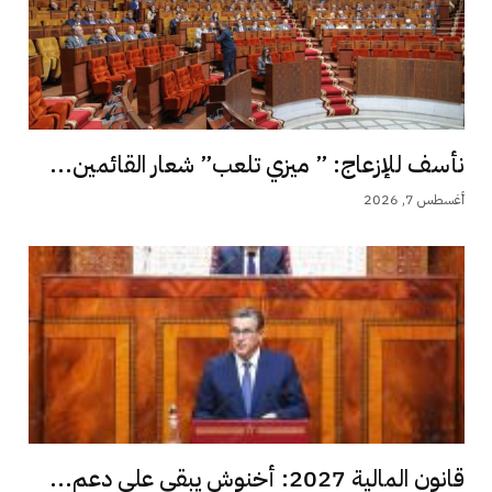
نأسف للإزعاج: ” ميزي تلعب” شعار القائمين...
أغسطس 7, 2026
قانون المالية 2027: أخنوش يبقي على دعم...