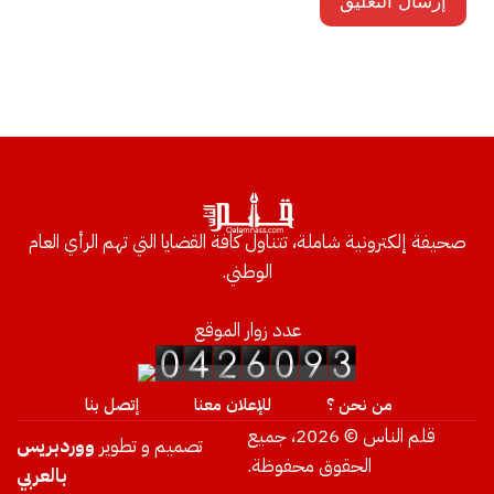
صحيفة إلكترونية شاملة، تتناول كافة القضايا التي تهم الرأي العام
الوطني.
عدد زوار الموقع
من نحن ؟
للإعلان معنا
إتصل بنا
قلم الناس © 2026، جميع
تصميم و تطوير
ووردبريس
الحقوق محفوظة.
بالعربي