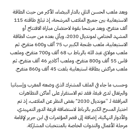
ويعد ملعب الحسن الثاني بالدار البيضاء، الأكبر من حيث الطاقة
الاستيعابية بين جميع الملاعب المرشحة، إذ تبلغ طاقته 115
ألف متفرج، ويعد مرشحا بقوة لاحتضان مباراة الافتتاح أو
المشهد الختامي لمونديال 2030، ويأتي بعده من حيث الطاقة
الاستيعابية، ملعب طنجة الكبير ب 75 ألف و600 متفرج، ثم
ملعب مولاي عبد الله بالرباط ب 68 ألف و700 متفرج، وملعب
فاس 55 ألف و800 متفرج، وملعب أكادير 46 ألف متفرج، ثم
ملعب مراكش بطاقة استيعابية بلغت 45 ألف و860 متفرج.
وحسب ما جاء في الملف المشترك الذي وضعه المغرب وإسبانيا
والبرتغال لدى فيفا، فقد تم الاستقرار على أماكن التظاهرات
المرافقة لـ “مونديال 2030″ بغض النظر عن الملاعب، إذ تم
اختيار المسرح الكبير بالرباط لاستضافة قرعة الدور التمهيدي،
والأدوار النهائية، إضافة إلى قصر المؤتمرات في ابن جرير لإقامة
مرحلة الأعمال والندوات الخاصة بالمنتخبات المشاركة.