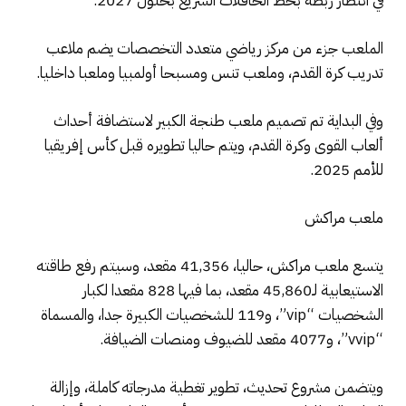
في انتظار ربطه بخط الحافلات السريع بحلول 2027.
الملعب جزء من مركز رياضي متعدد التخصصات يضم ملاعب
تدريب كرة القدم، وملعب تنس ومسبحا أولمبيا وملعبا داخليا.
وفي البداية تم تصميم ملعب طنجة الكبير لاستضافة أحداث
ألعاب القوى وكرة القدم، ويتم حاليا تطويره قبل كأس إفريقيا
للأمم 2025.
ملعب مراكش
يتسع ملعب مراكش، حاليا، 41,356 مقعد، وسيتم رفع طاقته
الاستيعابية لـ45,860 مقعد، بما فيها 828 مقعدا لكبار
الشخصيات “vip”، و119 للشخصيات الكبيرة جدا، والمسماة
“vvip”، و4077 مقعد للضيوف ومنصات الضيافة.
ويتضمن مشروع تحديث، تطوير تغطية مدرجاته كاملة، وإزالة