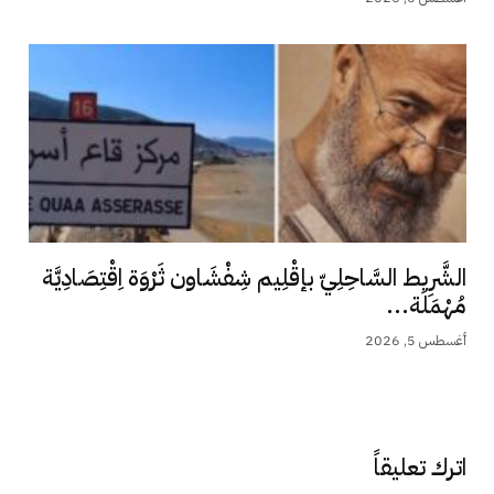
الشَّرِيط السَّاحِلِيّ بإقْلِيم شِفْشَاون ثَرْوَة اِقْتِصَادِيَّة
مُهْمَلَة...
أغسطس 5, 2026
اترك تعليقاً