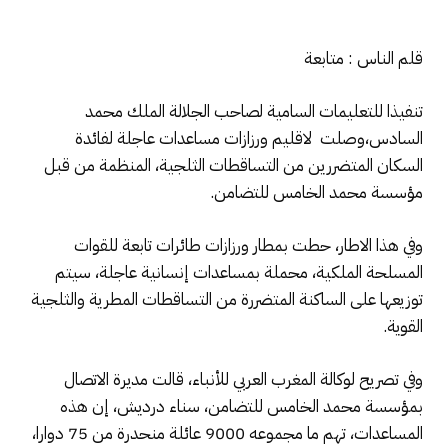
قلم الناس : متابعة
تنفيذا للتعليمات السامية لصاحب الجلالة الملك محمد
السادس،وصلت لاقليم ورزازات مساعدات عاجلة لفائدة
السكان المتضررين من التساقطات الثلجية، المنظمة من قبل
مؤسسة محمد الخامس للتضامن.
وفي هذا الاطار، حطت بمطار ورزازات طائرات تابعة للقوات
المسلحة الملكية، محملة بمساعدات إنسانية عاجلة، سيتم
توزيعها على الساكنة المتضررة من التساقطات المطرية والثلجية
القوية.
وفي تصريح لوكالة المغرب العربي للأنباء، قالت مديرة الاتصال
بمؤسسة محمد الخامس للتضامن، سناء درديش، إن هذه
المساعدات، تهم ما مجموعه 9000 عائلة منحدرة من 75 دوارا،