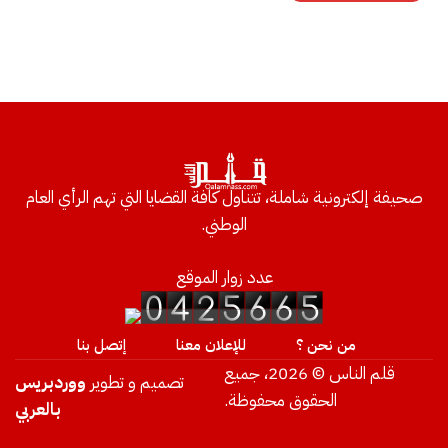
صحيفة إلكترونية شاملة، تتناول كافة القضايا التي تهم الرأي العام
الوطني.
عدد زوار الموقع
من نحن ؟
للإعلان معنا
إتصل بنا
قلم الناس © 2026، جميع
تصميم و تطوير
ووردبريس
الحقوق محفوظة.
بالعربي