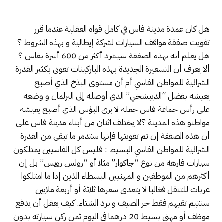
هل كان عمدة مدينة فاس في كامل قواه العقلية عندما قرر
تفويت صفقة مواقف السيارات لشركة إيطالية و بهذه الشروط ؟
هل يعلم أنه بهذه الصفقة سيشرد أكثر من 600 أسرة بفاس ؟
ألا يعرف أن التسعيرة الجديدة بهذه الباركينات تفوق بكثير القدرة
الشرائية للمواطن الفاسي أم أن مستوى البذخ الذي أصبح
يعيشه بفضل “الديبشخي” الذي أوصله إلى البرلمان و وضعه
على رأس جماعة فاس جعله لا يرى البؤس الذي أصبح يعيشه
مواطنو هذه المدينة ؟لا يختلف اثنان من أبناء مدينة فاس على
أن هذه الصفقة إن تم تفويتها فإنها ستدمر ما تبقى من القدرة
الشرائية للمواطن الفاسي البسيط : فليس كل الفاسيين يمتلكون
سيارات فارهة من نوع “جاكوار” مثلا أو “رولس رويس” بل إن
أكثرهم من الموظفين و المهنيين البسطاء الذين إذا ما امتلكوا
عربات للتنقل فغالبا لا يتعدى سعرها ثلاثة أو أربعة ملايين
سنتيم تقيهم فقط حر الصيف و برد الشتاء. كيف يعقل أن يدفع
موظف أو مهني بسيط 20 درهما في اليوم ثمن ركن سيارته بدون