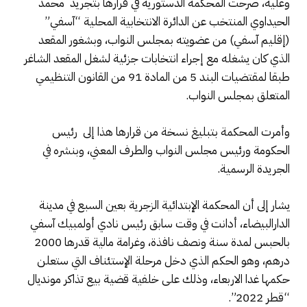
وعليه، صرحت المحكمة الدستورية في قرارها بتجريد محمد
الحيداوي المنتخب عن الدائرة الانتخابية المحلية “آسفي”
(إقليم آسفي) من عضويته بمجلس النواب، وبشغور المقعد
الذي كان يشغله مع إجراء انتخابات جزئية لشغل المقعد الشاغر
طبقا لمقتضيات البند 5 من المادة 91 من القانون التنظيمي
المتعلق بمجلس النواب.
وأمرت المحكمة بتبليغ نسخة من قرارها هذا إلى رئيس
الحكومة ورئيس مجلس النواب والطرف المعني، وبنشره في
الجريدة الرسمية.
يشار إلى أن المحكمة الإبتدائية الزجرية بعين السبع في مدينة
الدارالبيضاء، أدانت في وقت سابق رئيس نادي أولمبيك آسفي
بالحبس لمدة سنة ونصف نافذة، وغرامة مالية قدرها 2000
درهم، وهو الحكم الذي دخل مرحلة الإستئناف التي ستعلن
حكمها غدا الاربعاء، وذلك على خلفية قضية بيع تذاكر مونديال
“قطر 2022”.