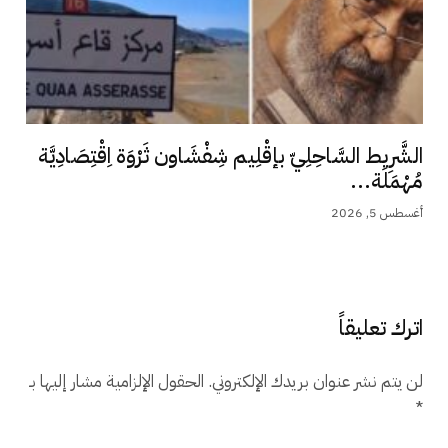
الشَّرِيط السَّاحِلِيّ بإقْلِيم شِفْشَاون ثَرْوَة اِقْتِصَادِيَّة
مُهْمَلَة...
أغسطس 5, 2026
اترك تعليقاً
لن يتم نشر عنوان بريدك الإلكتروني.
الحقول الإلزامية مشار إليها بـ
*