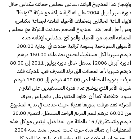
ولإنجاز هذا المشروع الواعد ،صادق مجلس جماعة مكناس خلال
دورة شهر أبريل 2004 على اتفاقية شراكة مع شركة “كونيفا”
لايواء الباعة الجائلين بمختلف الأحياء التابعة لجماعة مكناس،
ومن أجل انجاز هذا المشروع الضخم ،حددت الشركة مع مجلس
الجماعة العديد من الأحياء والمواقع بمكناس، لإقامة هذه
الأسواق النموذجية بسومة كرائية حددت في البداية 300.00
درهم شهريا لكل مستفيذ، لتصبح بعد ذلك 150.00 درهم
{دورة أبريل 2006} لتنتقل خلال دورة يوليوز 2011 إلى 80.00
درهم شهريا ،أما المحلات التي ترك التصرف فيها للشركة فقد
عرفت بدورها انخفاظا من 400.00 درهم إلى 150.00 درهم
شهريا، الأمر الذي يوضح عدم قدرة المستفيدين على الالتزام
ببنود الاتفاقية، كما أن الاتاوة المتفق على دفعها من طرف
الشركة فقد عرفت بدورها تعديلا ،حيث حددت في بداية المشروع
من 60.00 درهم للمتر المربع الواحد المستغل، لتصبح 20.00
درهم ولتستقر في/ 15 بالمائة من المداخيل، ليتبين مع كل هذه
المعطيات أن هناك مياه جرت تحت الجسر ..،منذ سنة 2004
إلى حدود انتهاء ولاية عبد الله بوانو، الذي طرح هذا المشكل