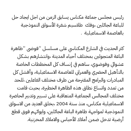
رئيس مجلس جماعة مكناس يسابق الزمن من اجل ايجاد حل
للباعة الجائلين ،وفك طلاسيم شفرة الأسواق النموذجية
بالعاصمة الاسماعيلية .
كثر الحديث في الشارع المكناسي على مسلسل “فوضى “ظاهرة
الباعة المتجولين بمختلف أحياء المدينة ،وانتشارهم بشكل
عشوائي وفوضوي، ساهم في إنساف كل المخططات الخاصة
بالتأهيل الحضري والعمراني للعاصمة الاسماعيلية، وأفشل كل
المبادرات والبرامج المقترحة من طرف مختلف الفاعلين ،للحد
من تمدد واتساع نطاق هذه الظاهرة الخطيرة، بحيث قامت
مختلف المجالس الجماعية المتعاقبة على تسيير وتدبير الحاضرة
الاسماعيلية مكناس، منذ سنة 2004 ،بخلق العديد من الاسواق
النموذجية لمواجهة ظاهرة الباعة الجائلين، وايوائهم فوق قطع
أرضية تدخل ضمن أملاك الأحباس والاملاك المخزنية.