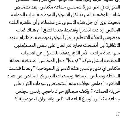
المتوارث في اخر دورة لمجلس جماعة مكناس ،بعد تشخيص
شامل للوضعية المزرية لكل الاسواق النموذجية بتراب الجماعة
،بحيث نرى أن جل هذه الاسواق غير مشغلة، وأن ظاهرة الباعة
الجائلين ازدادت انتشارا وتعقيدا، بعدما اتضح أن هناك غياب
موضوعي لثقافة الانتظام داخل أسواق نموذجية ،والالتزام ببنود
الاتفاقية،بل أصبحت تجارة تذر المال على بعض المستفيذين
منها لعدة مرات..، الأمر الذي يدفعنا للتساؤل عن الاسباب
الحقيقية لفشل شركة “كونيفا” وجل المجالس المنتخبة بعمالة
مكناس في تدبير وتسيير هذه الاسواق النمودجية ؟ولماذا فشلت
السلطة ومجلس الجماعة وجمعيات التجار ،في التخلص من هذه
الظاهرة ؟وماهي عواقب عدم استخلاص رسومات الكراء على
خزينة الجماعة ؟ وكيف سيعالج جواد باحجي رئيس مجلس
جماعة مكناس أوجاع الباعة الجائلين والاسواق النموذجية ؟