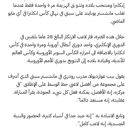
إنكلترا ومنتخب بلاده وتذو ق الهزيمة مر ة واحدة فقط عندما
تغلب مانشستر يونايتد على سيتي في نهائي كأس انكلترا في أي مايو
الماضي.
خلال هذه الفترة، فاز لاعب الارتكاز البالغ 28 عاما بلقبين في
الدوري الإنكليزي، واحد دوري أبطال أوروبا، ومرة واحدة في كأس
انكلترا بالاضافة الى احرازه الكأس السوبر الأوروبية وكأس العالم
للأندية، وقيادة بلاده إلى التتويج بدوري الأمم الأوروبية.
يقول بيب غوارديولا، مدرب رودري في مانشستر سيتي الذي أشرف
على مجموعة من أفضل لاعبي خط الوسط على الإطلاق “في
مركزه، إنه الأفضل، يمكنه فعل كل شيء. الجودة، يقرأ المباراة،
عقليته، إنه مستعد دائما”.
وتابع الاشادة به “إنه جيد جدا في أشياء كثيرة، الحضور والبنية
الجسدية، إنه لاعب كامل”.