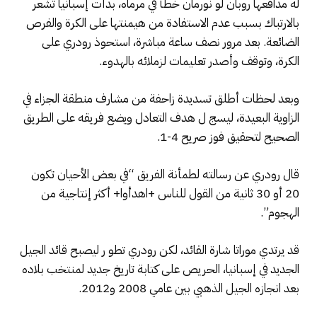
له مدافعها روبان لو نورمان خطأ في مرماه، بدأت إسبانيا تشعر
بالارتباك بسبب عدم الاستفادة من هيمنتها على الكرة والفرص
الضائعة. بعد مرور نصف ساعة مباشرة، استحوذ رودري على
الكرة، وتوقف وأصدر تعليمات لزملائه بالهدوء.
وبعد لحظات أطلق تسديدة زاحفة من مشارف منطقة الجزاء في
الزاوية البعيدة، ليسج ل هدف التعادل ويضع فريقه على الطريق
الصحيح لتحقيق فوز صريح 4-1.
قال رودري عن رسالته لطمأنة الفريق “في بعض الأحيان تكون
20 أو 30 ثانية من القول للناس +اهدأوا+ أكثر إنتاجية من
الهجوم”.
قد يرتدي موراتا شارة القائد، لكن رودري تطو ر ليصبح قائد الجيل
الجديد في إسبانيا، الحريص على كتابة تاريخ جديد لمنتخب بلاده
بعد انجازه الجيل الذهبي بين عامي 2008 و2012.