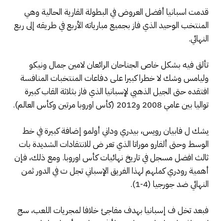
قدمت اسبانيا أفضل العروض في البطولة القارية الحالية وهي
المنتخب الوحيد الذي فاز بجميع مبارياته الأربع في طريقه إلى ربع
النهائي.
تألق فيه بشكل خاص الجناحان الرائعان لامين جمال ونيكو
وليامس وشك لا خطرا كبيرا على دفاعات المنتخبات المنافسة
افتقده حتى الجيل الذهبي لإسبانيا الذي فاز بثلاثة القاب كبيرة
تواليا بين عامي 2008 و2012 (كأس اوروبا مرتين وكأس العالم).
يشك ل فابيان رويس، بيدري وداني أولمو إضافة كبيرة في خط
الوسط وحتى ألفارو موراتا الذي تعر ض للانتقادات الشديدة بات
ثالث افضل مسجل في تاريخ نهائيات كأس اوروبا. ومع ذلك، فإن
أهمية رودري كملهم لهذا الفريق الإسباني تجل ت في الدور ثمن
النهائي ضد جورجيا (4-1).
فبعد تخل ف إسبانيا بهدف مفاجئ خلافا لمجريات اللعب، سج