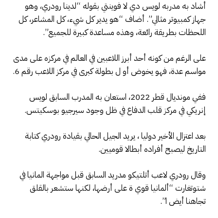
أشاد به مدربه لويس دي لا فوينتي بقوله “لدينا رودري، وهو
جهاز كمبيوتر مثالي”. أضاف “هو يدير كل شيء، كل المشاعر، كل
اللحظات بطريقة رائعة، وهذه مساعدة كبيرة للجميع”.
على الرغم من كونه أحد أبرز اللاعبين في العالم في مركزه على مدى
مواسم عدة، فهو يخوض أو ل بطولة كبرى في مركز اللاعب رقم 6.
ففي مونديال قطر 2022، استعان به المدرب السابق لويس
إنريكي في مركز قلب الدفاع في ظل وجود سيرجيو بوسكيتس.
بعد اعتزال الأخير دوليا ، يريد الجيل الحالي بقيادة رودري كتابة
التاريخ ليصبح أفراده أبطالا قوميين.
وقال رودري لاعب أتلتيكو مدريد السابق قبل مواجهة المانيا في
شتوتغارت “ألمانيا قوي ة على أرضها، لكنها ستشعر بالقلق
تجاهنا أيض ا”.