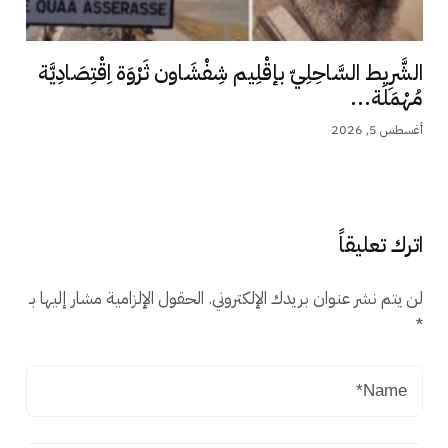
الشَّرِيط السَّاحِلِيّ بإقْلِيم شِفْشَاون ثَرْوَة اِقْتِصَادِيَّة
مُهْمَلَة...
أغسطس 5, 2026
اترك تعليقاً
لن يتم نشر عنوان بريدك الإلكتروني.
الحقول الإلزامية مشار إليها بـ
*