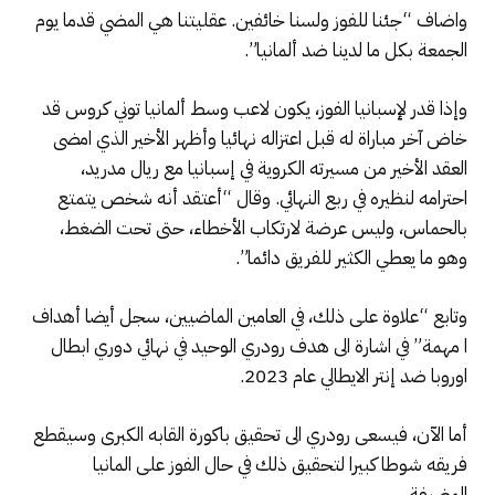
واضاف “جئنا للفوز ولسنا خائفين. عقليتنا هي المضي قدما يوم
الجمعة بكل ما لدينا ضد ألمانيا”.
وإذا قدر لإسبانيا الفوز، يكون لاعب وسط ألمانيا توني كروس قد
خاض آخر مباراة له قبل اعتزاله نهائيا وأظهر الأخير الذي امضى
العقد الأخير من مسيرته الكروية في إسبانيا مع ريال مدريد،
احترامه لنظيره في ربع النهائي. وقال “أعتقد أنه شخص يتمتع
بالحماس، وليس عرضة لارتكاب الأخطاء، حتى تحت الضغط،
وهو ما يعطي الكثير للفريق دائما”.
وتابع “علاوة على ذلك، في العامين الماضيين، سجل أيضا أهداف
ا مهمة” في اشارة الى هدف رودري الوحيد في نهائي دوري ابطال
اوروبا ضد إنتر الايطالي عام 2023.
أما الآن، فيسعى رودري الى تحقيق باكورة القابه الكبرى وسيقطع
فريقه شوطا كبيرا لتحقيق ذلك في حال الفوز على المانيا
المضيفة.