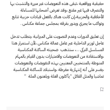
حقيقية وواقعية ،تبقى هذه التعويضات غير مبررة والتشبث بها
والتصرف فيها غير مقنع ،وقد تعرض أصحابها للمساءلة
الأخلاقية والحزبية،إن كانت هناك بالفعل قيادات حزبية تتابع
وتواكب ما يجري ويدور بفرقه بمجلس جماعة مكناس .
إن تعليق الدورات وعدم التصويت على الميزانية ،يتطلب تدخل
عاجل لوزير الداخلية عبر عامل عمالة مكناس ،لأن استمرار هذا
المسلسل التركي …، ستذهب ضحيته الساكنة المكناسية
،والاستفادة من التعويضات والامتيازات بدون القيام بالمهام
المنوطة بالمنتخبين المعنيين بهذه التفويضات والتعويضات
،يفسر على أنه إنتهازية مفرطة ،واستبلاد للساكنة المكناسية
تماشيا والمثل القائل “يأكلون الغلة ويلعنون الملة “