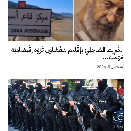
الشَّرِيط السَّاحِلِيّ بإقْلِيم شِفْشَاون ثَرْوَة اِقْتِصَادِيَّة
مُهْمَلَة...
أغسطس 5, 2026