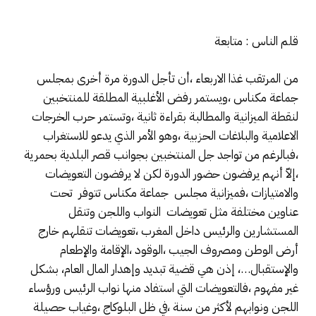
قلم الناس : متابعة
من المرتقب غذا الاربعاء ،أن تأجل الدورة مرة أخرى بمجلس
جماعة مكناس ،ويستمر رفض الأغلبية المطلقة للمنتخبين
لنقطة الميزانية والمطالبة بقراءة ثانية ،وتستمر حرب الخرجات
الاعلامية والبلاغات الحزبية ،وهو الأمر الذي يدعو للاستغراب
،فبالرغم من تواجد جل المنتخبين بجوانب قصر البلدية بحمرية
،إلاّ أنهم يرفضون حضور الدورة لكن لا يرفضون التعويضات
والامتيازات ،فميزانية مجلس جماعة مكناس تتوفر تحت
عناوين مختلفة مثل تعويضات النواب واللجن وتنقل
المستشارين والرئيس داخل المغرب ،تعويضات تنقلهم خارج
أرض الوطن ومصروف الجيب ،الوقود ،الإقامة والإطعام
والإستقبال…، إذن هي قضية تبديد وإهدار المال العام، بشكل
غير مفهوم ،فالتعويضات التي استفاد منها نواب الرئيس ورؤساء
اللجن ونوابهم لأكثر من سنة ،في ظل البلوكاج ،وغياب حصيلة