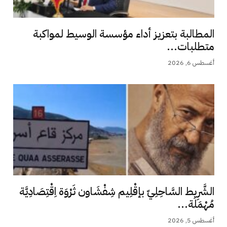
المطالبة بتعزيز أداء مؤسسة الوسيط لمواكبة
متطلبات...
أغسطس 6, 2026
الشَّرِيط السَّاحِلِيّ بإقْلِيم شِفْشَاون ثَرْوَة اِقْتِصَادِيَّة
مُهْمَلَة...
أغسطس 5, 2026