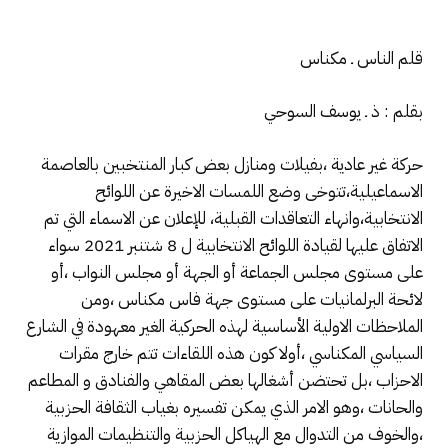
قلم الناس ـ مكناس
بقلم : ذ ـ يوسف السوحي
حركة غير عادية ،بفيلات ومنازل بعض كبار المنتخبين بالعاصمة
الاسماعيلية،تتوخى وضع اللمسات الاخيرة عن اللوائح
الانتخابية،وانهاء التعاقدات القبلية، للإعلان عن الاسماء التي تم
الاتفاق عليها لقيادة اللوائح الانتخابية ل 8 شتنبر 2021 سواء
على مستوى مجلس الجماعة أو الجهة أو مجلس النواب ،أو
لائحة البرلمانيات على مستوى جهة فاس مكناس ،ومن
الملاحظات الاولية الأساسية لهذه الحركية الغير معهودة في الشارع
السياسي المكناسي ،أولا كون هذه اللقاءات تتم خارج مقرات
الاحزاب ،بل تحتضن أشغالها بعض المقاهي والفنادق و المطاعم
والحانات ،وهو الامر الذي يمكن تفسيره بغياب الثقافة الحزبية
،والخوف من التدوال مع الهياكل الحزبية والتنظيمات الموازية