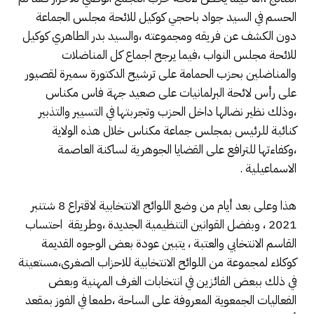
الحسم في السيد جواد باحجي كوكيل للائحة مجلس الجماعة
دون الكشف عن فريقه ومجموعته ،والسيد بدر الطاهري كوكيل
للائحة مجلس النواب ،فيما يرجح اجماع كل المناضلات
والمناضلين بحزب الحمامة على ترشيح الدكتورة سميرة لقصيور
على رأس لائحة البرلمانيات على صعيد جهة فاس مكناس
،وذلك نظير نضالها داخل الحزب وتجربتها في التسيير والتذبير
كنائبة للرئيس بمجلس جماعة مكناس خلال هذه الولاية
،وكفاءتها للترافع على القضايا الجوهرية لساكنة العاصمة
الاسماعيلية .
هذا وعلى بعد أيام من وضع اللوائح الانتخابية لاقتراع 8 شتنبر
2021 ، وبفضل القوانين التنظيمية الجديدة ،وطريقة احتساب
القاسم الانتخابي والعتبة ، يتبين عودة بعض الوجوه القديمة
كوكلاء لمجموعة من اللوائح الانتخابية للاحزاب الصغرى،مستعينة
في ذلك ببعض الفائزين في انتخابات الغرف المهنية وبعض
الفعاليات الجمعوية المعروفة على الساحة ،طمعا في الفوز بمقعد