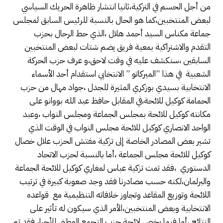
من أجل الحسم في التزكية،ثانيا انتشار ظاهرة الحريك السياسي
لبعض المنتخبين،كما هو الحال بالنسبة للرئيس السابق لمجلس
جماعة مكناس السيد أحمد هلال ،الذي حط الرحال بحزب
التقدم والاشتراكية بمعية فريق يضم شتات لبعض المنتخبين
السابقين ،سنكشف عليه في وقت لاحق،و عرف حزب الحركة
الشعبية في هذا “الميركاتو ” الانتخابي استقدام أحد الأسماء
الانتخابية بسيدي بوزكري المثيرة للجدل ،جواد مهال من حزب
الحمامة كوكيل للائحة،في المقابل حافظ عبد الله بووانو على
مكانته كوكيل للائحة بمجلس الجماعة ومجلس النواب ،وعبد
الواحد الانصاري كوكيل للائحة مجلس النواب في الوقت الذي
تشير بعض المصادر الخاصة إلى تزكية مفتش الحزب علال خصال
كوكيل للائحة مجلس الجماعة ،أما بالنسبة لحزب الاتحاد
الدستوري ،فقد تمت تزكية عباس لمغاري كوكيل للائحة الجماعة
والبرلمان،لكنه حسب مصادرنا فقد وجد صعوبة كبيرة في ترتيب
اللائحة وتوزيع المقاعد وتجاوز خلافاته التنظيمية مع قواعده
الانتخابية وبعض المنتخبين،الأمر الذي سيكون له تأثير على
النتائج ،أما فيما يخص لائحة حزب التجمع الوطني للأحرار فقد تم