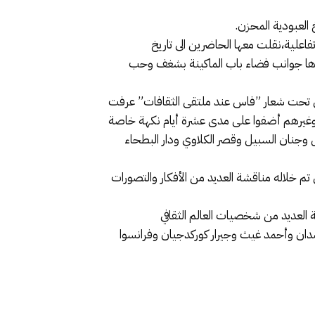
العبودية المحزن.
اعلية،نقلت معها الحاضرين الى تاريخ
دّ صداها جوانب فضاء باب الماكينة بشغف وحب
ملك محمد السادس تحت شعار ”فاس عند ملتقى الثقافات” عرفت
وغيرهم أضفوا على مدى عشرة أيام نكهة خاصة
وجنان السبيل وقصر الكلاوي ودار البطحاء
ثقفين تم خلاله مناقشة العديد من الأفكار والتصورات
 العديد من شخصيات العالم الثقافي
دان وأحمد غيث وجيرار كوركدجيان وفرانسوا