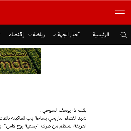
الرئيسية
أخبار الجهة
رياضة
إقتصاد
ث
بقلم:ذ- يوسف السوحي .
العريقة،المنظم من طرف “جمعية روح فاس” ،و بحض