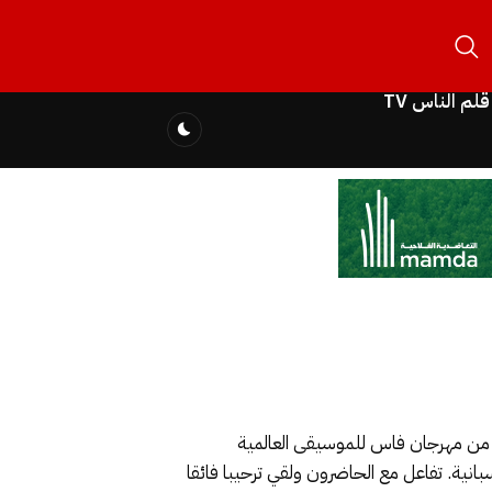
قلم الناس TV
د الفضاء التاريخي بساحة باب الماكينة بالعاصمة العلمية فاس يوم السبت ، أهم فقرات الحفل الختامي للدورة ال 25 من مهرجان فاس للموسيقى العالمية
نية. تفاعل مع الحاضرون ولقي ترحيبا فائقا