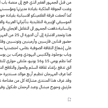
من قبل الجمهور الغفير الذي حّج إلى منصة باب ال
وغنت الجوقة الملكية بقيادة مديرتها ومؤسستها 
كما أتحفت فرقة الفلامينكو الاسبانية بقيادة خو
الموسيقي الإيبيرية التقليدية بتأثيراتها العربية
وانسانية،دفعت الجمهور الى التفاعل الايجابي وال
هذا وتجدر ال
حضور فنانين فارسيين وأرمينيين وتونسيين وف
على إشعاع الثقافة الصوفية بفاس، احتضنتها بح
وباب بوجلود والكنيس اليهودي ومركب بن يوسف
كما نظم يومي 15 و16 يونيو،
التي تدفع بإغناء ثقافة السلم والحوار والتلاقح الدي
كما عرف المهرجان تنظيم أربع موائد مستديرة حو
وقد عرف هذا المنتدى مشاركة كل من مفتاحة عم
مارتيني وجورج ميشال وعبد الرحمان طنكول وفرا