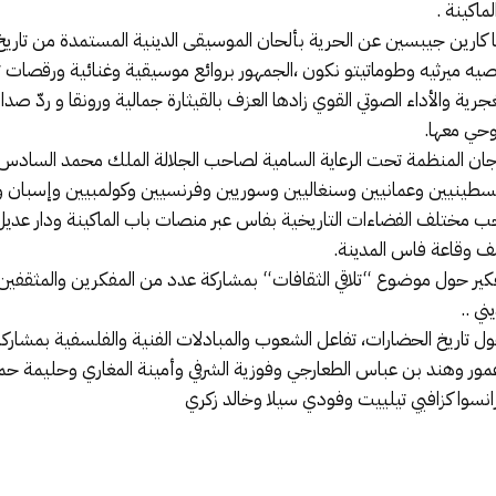
ماكينة .
كارين جيبسين عن الحرية بألحان الموسيقى الدينية المستمدة من تاريخ 
صيه ميرثيه وطوماتيتو نكون ،الجمهور بروائع موسيقية وغنائية ورقصات تف
 والغجرية والأداء الصوتي القوي زادها العزف بالقيثارة جمالية ورونقا و ر
روحي معها.
اشارة إلى أن الدورة ال 25 من المهرجان المنظمة تحت الرعاية السامية لصاحب الجلالة ال
لسطينيين وعمانيين وسنغاليين وسوريين وفرنسيين وكولمبيين وإسبان 
ب مختلف الفضاءات التاريخية بفاس عبر منصات باب الماكينة ودار عديل 
 وقاعة فاس المدينة.
 ملتقى حواري للتفكير حول موضوع “تلاقي الثقافات“ بمشاركة عدد من المفكرين والم
ني ..
ل تاريخ الحضارات، تفاعل الشعوب والمبادلات الفنية والفلسفية بمشاركة
ور وهند بن عباس الطعارجي وفوزية الشرفي وأمينة المغاري وحليمة حم
نسوا كزافيي تيلييت وفودي سيلا وخالد زكري