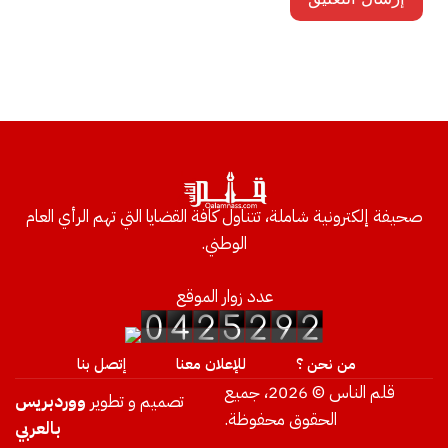
صحيفة إلكترونية شاملة، تتناول كافة القضايا التي تهم الرأي العام
الوطني.
عدد زوار الموقع
من نحن ؟
للإعلان معنا
إتصل بنا
قلم الناس © 2026، جميع
تصميم و تطوير
ووردبريس
الحقوق محفوظة.
بالعربي