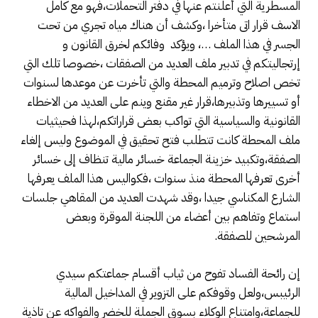
المسطرية التي أعلنتم عنها في دفتر التحملات،فهو مع كامل
الاسف قرار اتى متأخرا ،وكشف أن هناك مياه تجري من تحت
الجسر في هذا الملف …، ويؤكد وفائكم لخرق القانون و
إرتجاليتكم في تدبير ملف العديد من الصفقات ،خصوصا تلك التي
تخص اصلاح وترميم المحطة والتي تأخرت عن موعدها لسنوات
أو تسييرها وتذبيرها،قرار غير مقنع وينم على العديد من الاخطاء
القانونية والسياسية التي تواكب بعض قراراتكم،لهذا فحيثيات
ملف المحطة كانت تتطلب فتح تحقيق في الموضوع وليس إلغاء
الصفقة،وتكبيد خزينة الجماعة خسائر مالية تنظاف إلى خسائر
أخرى تعرفها المحطة منذ سنوات ،فكواليس هذا الملف يعرفها
الشارع المكناسي جيدا ،وقد شهدت العديد من المقاهي جلسات
استماع وتفاهم بين أعضاء من اللجنة الموقرة وبعض
المرشحين للصفقة.
إن رائحة الفساد تفوح من ثياب أقسام جماعتكم سيدي
الرئيبس،ولعل وقوفكم على التزوير في المداخيل المالية
للجماعة،وامتناع الوكلاء بسوق الجملة للخضر والفواكه عن تاذية