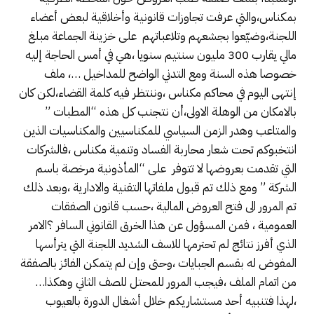
بمكناس،والتي عرفت تجاوزات قانونية وأخلاقية لبعض أعضاء
اللجنة،وضيّعوا بجشعهم وتلاعباتهم على خزينة الجماعة مبلغ
مالي يقارب 300 مليون سنتيم سنويا ،هي في أمس الحاجة إليه
خصوصا هذه السنة ومع التدني الواضح للمداخيل …، ملف
إنتهى اليوم في محاكم مكناس ،وننتظر فيه كلمة القضاء،لكن كان
بالامكان من الوهلة الاولى،أن نتجنب كل هذه “المطبات ”
والمتاعب وهدر الزمن السياسي للمكناسيين والمكناسيات الذين
انتخبوكم تحت شعار محاربة الفساد وتنمية مكناس ،فالشركات
التي تقدمت بعروضها لا تتوفر على “المأذونية مرخصة باسم
الشركة ” ومع ذلك تم قبول ملفاتها التقنية والادارية ،وبعد ذلك
تم المرور الى فتح العروض المالية ،حسب قانون الصفقات
العمومية ، فمن المسؤول عن هذا الخرق القانوني السافر ؟الامر
الذي أفرز نتائج لم تحترمها للاسف الشديد اللجنة التي يترأسها
المفوض له بقسم الجبايات ،وحتى وإن لم يتمكن الفائز بالصفقة
من اتمام الملف ،فيجب المرور للمحتل للصف الثاني وهكذا…
،لهذا فتنبيه أحد مستشاريكم خلال أشغال الدورة بالعيوب