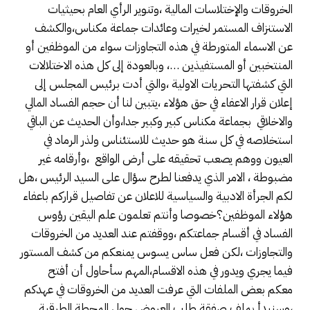
الخروقات والإختلاسات المالية ،وتنوير الرأي العام بحيثيات
الاستنزاف المستمر لخيرات وعائدات جماعة مكناس،والكشف
عن الاسماء المتورطة في هذه التجاوزات سواء من الموظفين أو
المنتخبين أو المستفيذين …، وبالعودة إلى كل هذه الاختلالات
التي كشفتها التحريات الاولية ،والتي أدت برئيس المجلس إلى
إعلان قرار الاعفاء في حق هؤلاء ،يتبين لنا أن حجم الفساد المالي
والاخلاقي بجماعة مكناس كبير وكبير جدا،وأن الحديث عن الباقي
استخلاصه في كل سنة هو حديث للاستئناس ولذر الرماد في
العيون ووهم يصعب تحقيقه على أرض الواقع ،وأرقامه غير
مضبوطة ، الامر الذي يدفعنا لطرح سؤال على السيد الرئيس ،هل
لكم الجرأة الادبية والسياسية للاعلان عن تفاصيل قراركم باعفاء
هؤلاء الموظفين؟خصوصا وأنتم تعلمون علم اليقين رؤوس
الفساد في أقسام جماعتكم ،ووقفتم عند العديد من الخروقات
والتجاوزات ،لكن فعل ساس يسوس يمنعكم من كشف المستور
فيما يجري ويدور في هذه الاقسام،المهم سأحاول أن أفتح
معكم بعض الملفات التي عرفت العديد من الخروقات في عهدكم
،وسنبدأ بملف صفقة طلب العروض حول المحطة الطرقية