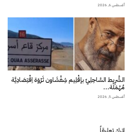
أغسطس 6, 2026
الشَّرِيط السَّاحِلِيّ بإقْلِيم شِفْشَاون ثَرْوَة اِقْتِصَادِيَّة
مُهْمَلَة...
أغسطس 5, 2026
اترك تعليقاً