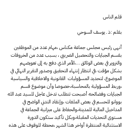
قلم الناس
بقلم :ذ ـ يوسف السوحي
أنهى رئيس مجلس جماعة مكناس ،مهام عدد من الموظفين
بقسم الجبايات والتحصيل الضريبي ، بسبب عدد من الخروقات
والتزوير في بعض الوثائق …،الأمر الذي دفع به إلى تعويضهم
بشكل مؤقت ،في انتظار إنتهاء التحقيق وصدور التقرير النهائي في
الموضوع، لتحديد المسؤوليات القانونية والاخلاقية والسياسية
،وربط المسؤولية بالمحاسبة،خصوصا وأن موضوع قسم
الجبايات وفضائحه أصبحت تتطلب تدخل عاجل للسيد عبد الله
بووانو للحسم في بعض الملفات ،وإنقاد التدني الواضح في
المداخيل المالية للمدينة،والحفاظ على ميزانية الجماعة في
مستوى التحديات المقبلة،وبكل تأكيد ستكون الدورة
الاستثنائية المنتظرة أواخر هذا الشهر ،محطة للوقوف على هذه