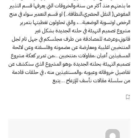
ما بذمتهم منذ أكثر من سنة،والخروقات التي يعرفها قسم التذبير
المفوض{ النقل الحضري،النظافة..} او قسم التعمير سواء في منح
الرخص اوتسوية الوضعية…، والتي تحاولون تغطيتها بتمرير
مشروع تصميم التهيئة في حلته الجديدة بشكل غير
قانوني،وعرضه للمصادقة من طرف مجلسكم في جهل تام لجل
المنتخبين اغلبية ومعارضة عن مضمونه وفلسفته وعن لائحة
المسفيذين أعيان ،مقاولات ،منتخبين ..،من تمرير كعكة مشروع
تصميم التهيئة بحلته الجديدة ،وهو المشروع الذي سنكشف عن
تفاصيل خروقاته وعيوبه ،والمستفيذين منه ، في حلقات قادمة
من سلسلة مقالات نأسف للإزعاج …يتبع