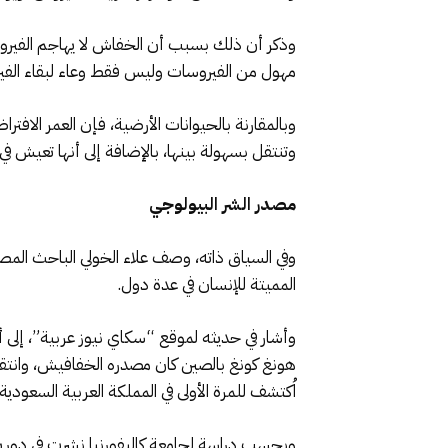
وذكر أن ذلك بسبب أن الخفاش لا يهاجم الفير
مهول من الفيروسات وليس فقط وعاء لبقاء الفير
وبالمقارنة بالحيوانات الأرضية، فإن العمر الاف
وتنتقل بسهولة بينها، بالإضافة إلى أنها تعيش في 
مصدر الشر البيولوجي
وفي السياق ذاته، وصف علاء الخولي الباحث المصر
المميتة للإنسان في عدة دول.
هونغ كونغ بالصين كان مصدره الخفافيش، وانتق
اُكتشف للمرة الأولى في المملكة العربية السعودية عام 2012، ورُجح أن مصدره الخفافيش وانتقل للإنسان عن ط
وبحسب دراسة لجامعة كاليفورنيا نشرت في دورية