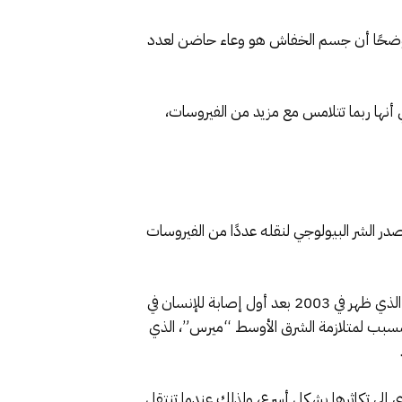
 موضحًا أن جسم الخفاش هو وعاء حاضن لعدد
 أنها ربما تتلامس مع مزيد من الفيروسات،
صدر الشر البيولوجي لنقله عددًا من الفيروسات
وأشار في حديثه لموقع “سكاي نيوز عربية”، إلى أن فيروس كورونا “سارس”، المسبب للمتلازمة التنفسية الحادة الوخيمة الذي ظهر في 2003 بعد أول إصابة للإنسان في
مسبب لمتلازمة الشرق الأوسط “ميرس”، الذي
إلى تكاثرها بشكل أسرع، ولذلك عندما تنتقل