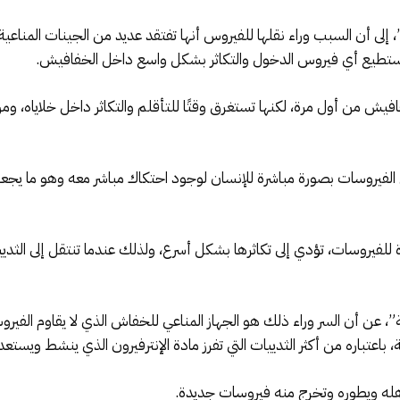
إلى أن السبب وراء نقلها للفيروس أنها تفتقد عديد من الجينات المناعية
ي يستطيع أي فيروس الدخول والتكاثر بشكل واسع داخل الخفافيش.
فافيش من أول مرة، لكنها تستغرق وقتًا للتأقلم والتكاثر داخل خلاياه، و
 الفيروسات بصورة مباشرة للإنسان لوجود احتكاك مباشر معه وهو ما يجعل
فيروسات، تؤدي إلى تكاثرها بشكل أسرع، ولذلك عندما تنتقل إلى الثدييا
عن أن السر وراء ذلك هو الجهاز المناعي للخفاش الذي لا يقاوم الفيروس 
باعتباره من أكثر الثدييات التي تفرز مادة الإنترفيرون الذي ينشط ويستع
له ويطوره وتخرج منه فيروسات جديدة.