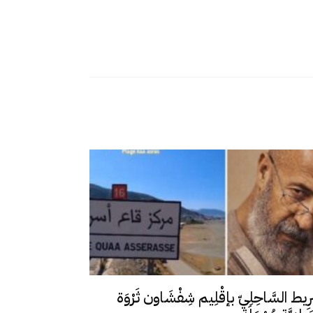
رِيط السَّاحِلِيّ بإقْلِيم شِفْشَاون ثَرْوَة