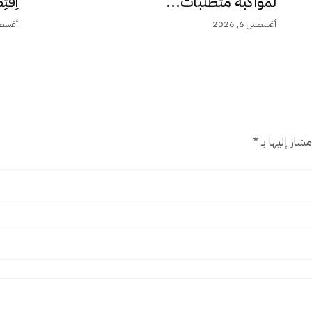
لمواكبة متطلبات...
اِقْت
أغسطس 6, 2026
أغسطس 5,
شار إليها بـ
*