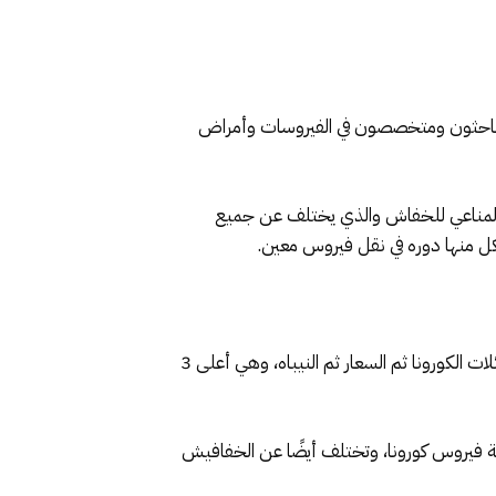
يه باحثون ومتخصصون في الفيروسات وأمراض
از المناعي للخفاش والذي يختلف عن جميع
كل منها دوره في نقل فيروس معين.
يؤكد أن الخفافيش تحتضن أكثر من 25 فيروسًا، على رأسها عائلات الكورونا ثم السعار ثم النيباه، وهي أعلى 3
ة فيروس كورونا، وتختلف أيضًا عن الخفافيش