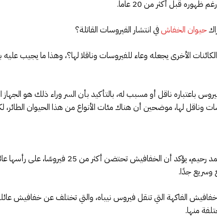
ظهوره قبل أكثر من 20 عاماً.
اك
حيوان الخفاش
في انتشار الفيروسات القاتلة؟
لكائنات الأخرى يجعله وعاء للفيروسات وناقلا لها؟، وهذا ما يجيب عل
فيروس باعتباره ناقل أو مسبب له، بالتأكيد بأن السر وراء ذلك هو الجه
ت وناقل لها، موضحين أن هناك مئات الأنواع من هذا الحيوان الطائر، ل
مد رحيم
،
سريع جدًا.
فافيش الفاكهة التي تنقل فيروس نيباه، والتي تختلف عن خفافيش عائل
لفة منها.