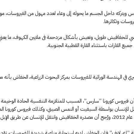
وس ويتركه داخل الجسم ما يحوله إلى وعاء لعدد مهول من الفيروسات،
وسات وتكاثرها.
تراضي للخفافيش طويل، وتعيش بأشكال مزدحمة فى ملايين الكهوف، ما يعني
جميع القارات باستثناء القارة القطبية الجنوبية.
ي في الهندسة الوراثية للفيروسات بمركز البحوث الزراعية، الخفاش بأنه م
ل للإنسان بواسطة السيفيت أو النمس الصيني، وكذلك فيروس كورونا ال
ريق الإبل.
 “إي لايف” فإن الخفاش لديه استجابة مناعية شديدة للفيروسات، تؤدي 