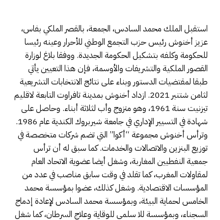
استقبل الملك محمد السادس، الجمعة، بالقصر الملكي بفاس،
عزيز أخنوش رئيس حزب التجمع الوطني للأحرار وعينه رئيسا
للحكومة وكلفه بتشكيل الحكومة الجديدة. ووفقا بلاغ لوزارة
القصور الملكية والتشريفات والأوسمة، فإن هذا التعيين يأتي
طبقا لمقتضيات الدستور وبناء على نتائج الانتخابات التشريعية
لثامن شتنبر 2021. ازداد أخنوش بمدينة تافراوت التابعة لاقليم
تيزنيت سنة 1961، وهو متزوج وأب لثلاثة أبناء. وحاصل على
شهادة في التسيير الإداري في جامعة شيربروك الكندية عام 1986.
وترأس أخنوش مجموعة “أكوا” التي تضم شركات متخصصة في
توزيع البنزين والاتصالات والخدمات. كما سبق له أن ترأس
جمعية النفطيين المغاربة، وشغل أيضا عضوية الاتحاد العام
لمقاولات المغرب، كما تقلد في وقت سابق مناصب في عدد من
المؤسسات الاقتصادية. وشغل كذلك، عضوا بمؤسسة محمد
الخامس لحماية البيئة، وبمؤسسة محمد السادس لإعادة إدماج
السجناء، وبمؤسسة للا سلمى للوقاية وعلاج السرطان، كما شغل