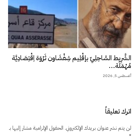
الشَّرِيط السَّاحِلِيّ بإقْلِيم شِفْشَاون ثَرْوَة اِقْتِصَادِيَّة
مُهْمَلَة...
أغسطس 5, 2026
اترك تعليقاً
لن يتم نشر عنوان بريدك الإلكتروني.
الحقول الإلزامية مشار إليها بـ
*