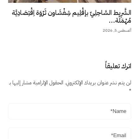
الشَّرِيط السَّاحِلِيّ بإقْلِيم شِفْشَاون ثَرْوَة اِقْتِصَادِيَّة
مُهْمَلَة...
أغسطس 5, 2026
اترك تعليقاً
لن يتم نشر عنوان بريدك الإلكتروني.
الحقول الإلزامية مشار إليها بـ
*