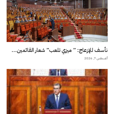
نأسف للإزعاج: ” ميزي تلعب” شعار القائمين...
أغسطس 7, 2026