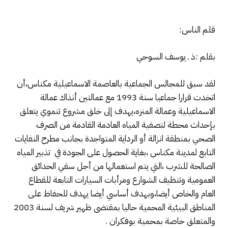
قلم الناس:
بقلم :ذ ـ يوسف السوحي
لقد سبق للمجالس الجماعية بالعاصمة الاسماعيلية مكناس،أن
اتخدت قرارا جماعيا سنة 1993 مع عمالتين أنذاك عمالة
الاسماعيلية وعمالة المنزه،يهدف إلى خلق مشروع تنموي يتعلق
بإحداث محطة لتصفية المياه العادمة القادمة من الصرف
الصحي بمنطقة انزالة أو الرداية المتواجدة بجانب مطرح النفايات
التابع لمدينة مكناس ،بغاية الحصول على الجودة في تذبير المياه
الصالحة للشرب ،التي يتم استعمالها من أجل سقي الحدائق
العمومية وتنظيف الشوارع ومرأبات السيارات التابعة للقطاع
العام والخاص أيضا،وبهدف أساسي أيضا يهدف للحفاظ على
المناطق البيئية المحمية حاليا بمقتضى ظهير شريف لسنة 2003
والمتعلق خاصة بمحمية بوفكران .