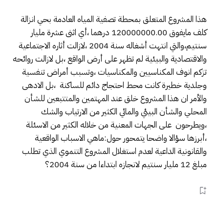
هذا المشروع المتعلق بمحطة تصفية المياه العادمة بحي انزالة
كلف مايفوق 120000000.00 درهما ،أي اثنى عشرة مليار
سنتيم،والتي انتهت أشغاله سنة 2004 ،لازالت أثاره الاجتماعية
والاقتصادية والبيئية لم تظهر على أرض الواقع ،بل لازالت روائحه
تزكم انوف المكناسيين والمكناسيات ،وتسبب أمراض تنفسية
وجلدية خطيرة كانت محط احتجاج دائم للساكنة ،بل الادهى
والأمر ان هذا المشروع خلق عند المهتمين والمتتبعين للشأن
المحلي والشأن البيئي والمائي الكثير من الارتياب والشك
،ويطرحون على الجهات المعنية من خلاله الكثير من الاسئلة
،أبرزها سؤالا واضحا يتمحور حول:ماهي الاسباب الواقعية
والقانونية الداعية لعدم استغلال المشروع التنموي الذي تطلب
مبلغ 12 مليار سنتيم لانجازه ابتداءا من سنة 2004؟