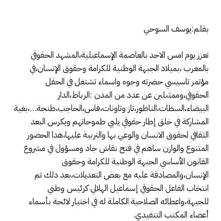
بقلم:يوسف السوحي
تعزز يوم امس الاحد بالعاصمة الإسماعيلية،المشهد الحقوقي
بالمغرب ،بميلاد الجبهة الوطنية للكرامة وحقوق الإنسان،في
مؤتمر تاسيسي حضرته وجوه واسماء تشتغل في الحقل
الحقوقي،وممثىلين عن عدد من المدن :الرباط،الدار
البيضاء،السطات،الناظور،تاز وتاونات،فاس،الحاجب،طنجة…،بغية
المشاركة في خلق إطار حقوقي يلبي طموحاتهم ويكرس البعد
الثقافي لحقوق الانسان والوعي بها والتربية عليها،هدا الحضور
المتنوع والوازن ساهم في فتح نقاش جاد ومسؤول في مشروع
القانون الأساسي الجبهة الوطنية للكرامة وحقوق
الإنسان،والمصادقة عليه مع بعض التعديلات،بعد دلك تم
انتخاب الفاعل الحقوقي إسماعيل الهلالي كرئيس وطني
للجيهة،واعطائه الصلاحية الكاملة له في اختيار لائحة بأسماء
أعضاء المكتب التنفيدي.