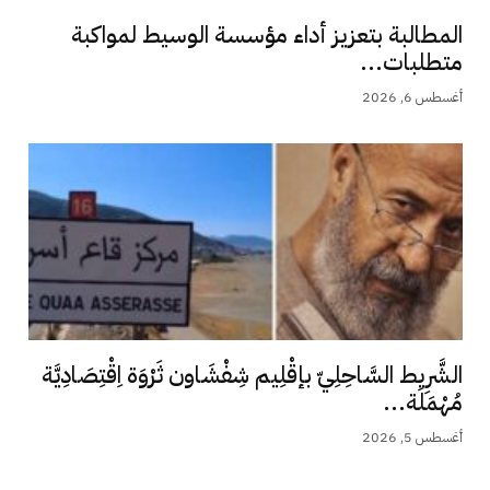
المطالبة بتعزيز أداء مؤسسة الوسيط لمواكبة
متطلبات...
أغسطس 6, 2026
الشَّرِيط السَّاحِلِيّ بإقْلِيم شِفْشَاون ثَرْوَة اِقْتِصَادِيَّة
مُهْمَلَة...
أغسطس 5, 2026