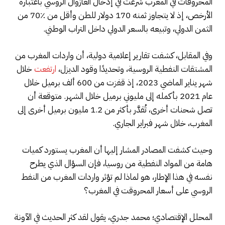
المحروقات في المغرب شرعت في إدخال الغازوال الروسي باعتباره
الأرخص، إذ لا يتجاوز ثمنه 170 دولار للطن وأقل من ٪70 من
الثمن الدولي، وتبيعه بالسعر الدولي داخل التراب الوطني.
وفي المقابل، كشفت تقارير إعلامية دولية، أن واردات المغرب من
المشتقات النفطية الروسية، وتحديدًا وقود الديزل،
ارتفعت
خلال
شهر يناير الماضي 2023، إذ قفزت من 600 ألف برميل خلال
عام 2021 بأكمله إلى مليوني برميل خلال الشهر. متوقعة أن
تصل شحنات أخرى، تُقدَّر بأكثر من 1.2 مليون برميل أخرى إلى
المغرب، خلال شهر فبراير الجاري.
وحيث كشفت المصادر المشار إليها أن المغرب يستورد كميات
هامة من المواد النفطية من روسيا، فإن السؤال الذي يطرح
نفسه في هذا الإطار، هو لماذا لم تؤثر واردات المغرب من النفط
الروسي على أسعار المحروقت في المغرب؟
المحلل الإقتصادي؛ محمد جدري، يقول لقد كثر الحديث في الآونة