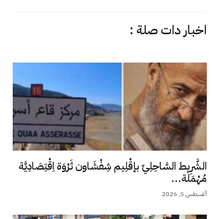
اخبار دات صلة :
الشَّرِيط السَّاحِلِيّ بإقْلِيم شِفْشَاون ثَرْوَة اِقْتِصَادِيَّة
مُهْمَلَة...
أغسطس 5, 2026