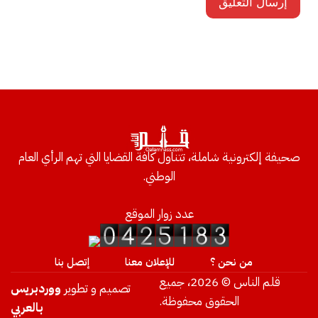
صحيفة إلكترونية شاملة، تتناول كافة القضايا التي تهم الرأي العام
الوطني.
عدد زوار الموقع
من نحن ؟
للإعلان معنا
إتصل بنا
قلم الناس © 2026، جميع
تصميم و تطوير
ووردبريس
الحقوق محفوظة.
بالعربي