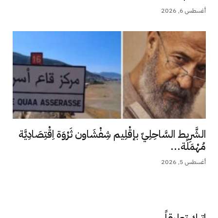
أغسطس 6, 2026
الشَّرِيط السَّاحِلِيّ بإقْلِيم شِفْشَاون ثَرْوَة اِقْتِصَادِيَّة
مُهْمَلَة...
أغسطس 5, 2026