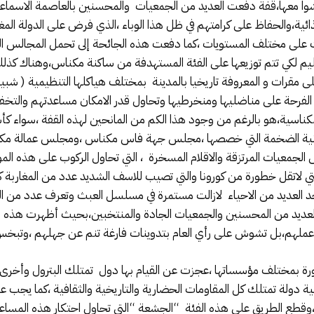
ايشوا معها،قفة دفعت العديد من الجمعيات والمحسنين بالعاصمة الاسماعيلي
الغذائية،والحفاظ على كرامتهم في ظل هذا الوباء ،الذي فرض على الدولة ال
ات على مختلف المستويات ،كما دفعت هذه الجائحة إلى تحمل المجالس ال
اقليم لكي تتم توزيعها على الفئة المستهدفة من ساكنة مكناس،وهناك كذل
ى مقرات و المعروفة تاريخيا بالمدينة بمختلف هياكلها التنظيمية ( شبيبة
ل الفرحة على مناضليها ومنخرطيها وتحاول قدر الامكان مساعدتهم والتخ
المكناسية،هو بالرغم من وجود هذا الكم من المانحين لهذه القفة ،س
انية الضخمة التي خصصها ،مجلس جهة فاس مكناس ،ومجلس عمالة مكن
معيات المرتزقة والاقلام المسخرة ، التي تحاول الركوب على هذه الم
تي لاتقل خطورة من كورونا والتي تصيب للاسف الشديد عدد من المغاربة 
 العديد من الاحياء لازالت مستمرة في مسلسل العبث وتعرف عدد من الت
لعديد من المحسنين والجمعيات الجادة والمنتخبين،بحيث أظهرت هذه ال
عملهم،بل تشوش على رأي العام بتدوينات فارغة تنم عن جهلهم ،وتبخس
ورة بمختلف مؤسساتها ،عجزت عن القيام بها دول تمتلك البترول وأخرى م
بية دولة تمتلك كل المقاومات الحضارية والتاريخية والثقافية ،كما يج
)،وقطع الطريق على هذه الفئة “الجشعة “التي تحاول احتكار هذه المساع