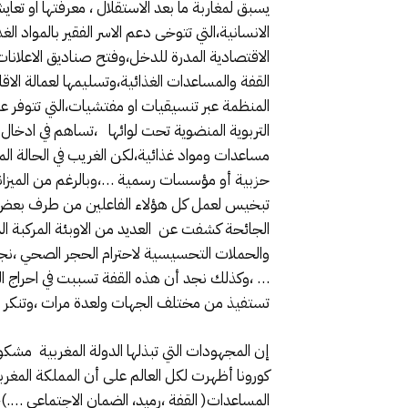
يسبق لمغاربة ما بعد الاستقلال ، معرفتها او تع
الانسانية،التي تتوخى دعم الاسر الفقير بالمواد 
الاقتصادية المدرة للدخل،وفتح صناديق الاعلان
القفة والمساعدات الغذائية،وتسليمها لعمالة ال
المنظمة عبر تنسيقيات او مفتشيات،التي تتوفر عل
التربوية المنضوية تحت لوائها ،تساهم في ادخا
مساعدات ومواد غذائية،لكن الغريب في الحالة 
حزبية أو مؤسسات رسمية …،وبالرغم من الميز
تبخيس لعمل كل هؤلاء الفاعلين من طرف بعض الج
الجائحة كشفت عن العديد من الاوبئة المركبة ال
والحملات التحسيسية لاحترام الحجر الصحي ،نجد
… ،وكذلك نجد أن هذه القفة تسببت في احراج ا
تستفيذ من مختلف الجهات ولعدة مرات ،وتنكر 
إن المجهودات التي تبذلها الدولة المغربية مشك
كورونا أظهرت لكل العالم على أن المملكة المغر
المساعدات( القفة ،رميد، الضمان الاجتماعي ….