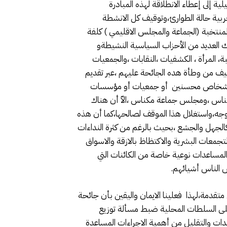
ة إلى إعطاء الانطلاقة لهذه المبادرة
مغربية حالة الطوارئ،وتوقيف كل الانشطة
منتخبة (الجماعة والمجلس الاقليمي ) كلفة
ك العديد من الأحزاب السياسية النشيطةو
، المرأة ، الكشفيات ،النقابات ،والجمعيات
فيف من وطأة هده الجائحة عليهم ،عبر تقديم
واء كأشخاص محسنين أو جمعيات أو مؤسسات
اس ،ومجلس جماعة مكناس ،الاّ أن هناك
وجه،واستغلال هذا الموقف لصالحها،كما أن هذه
كالجهل والجشع ،بحيث بالرغم من كثرة النداءات
جمعات البشرية والاكتظاظ بالازقة والاسواق
مساعدات نوعية خاصة من الكائنات التي
 الناس أشيائهم.
تقدمة،لهذا فعلينا الايمان واليقين بأن جائحة
ب على السلطات المحلية ضبط مسألة توزيع
دات والتقليل من أهمية الاجراءات المساعدة