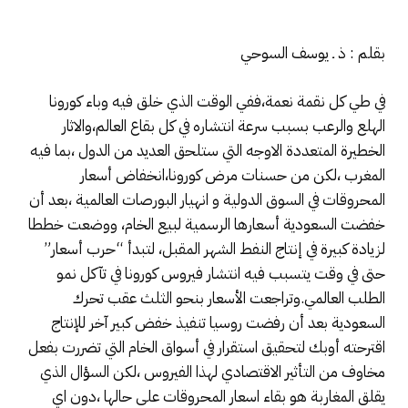
بقلم : ذ ـ يوسف السوحي
في طي كل نقمة نعمة،ففي الوقت الذي خلق فيه وباء كورونا
الهلع والرعب بسبب سرعة انتشاره في كل بقاع العالم،والاثار
الخطيرة المتعددة الاوجه التي ستلحق العديد من الدول ،بما فيه
المغرب ،لكن من حسنات مرض كورونا،انخفاض أسعار
المحروقات في السوق الدولية و انهيار البورصات العالمية ،بعد أن
خفضت السعودية أسعارها الرسمية لبيع الخام، ووضعت خططا
لزيادة كبيرة في إنتاج النفط الشهر المقبل، لتبدأ “حرب أسعار”
حتى في وقت يتسبب فيه انتشار فيروس كورونا في تآكل نمو
الطلب العالمي.وتراجعت الأسعار بنحو الثلث عقب تحرك
السعودية بعد أن رفضت روسيا تنفيذ خفض كبير آخر للإنتاج
اقترحته أوبك لتحقيق استقرار في أسواق الخام التي تضررت بفعل
مخاوف من التأثير الاقتصادي لهذا الفيروس ،لكن السؤال الذي
يقلق المغاربة هو بقاء اسعار المحروقات على حالها ،دون اي