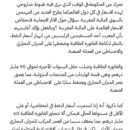
تحرك من الحكومة،في الوقت الذي نرى فيه هبوط صاروخي
لهذه الاسعار في كل دول العالم،كما يطرح العديد من المهتمين
بالسوق المالية المغربية ،سؤال حول الاثار الايجابية لانخفاض
الاسعار العالمية على المالية المغربية ؟وبالفعل يؤكد أغلبيتهم
بأن المغرب أحد المستفيدين الرئيسيين من انهيار أسعار النفط،
بالنظر لتكلفة الفاتورة الطاقية وضغطها على الميزان التجاري
والاحتياطي من العملة الصعبة.
والفاتورة الطاقية وصلت خلال السنوات الأخيرة لحوالي 90 مليار
درهم، وهي قيمة الواردات من المنتجات البترولية، مما يعمق
عجز الميزان التجاري ويضغط سلبًا على الاحتياطي من العملة
الصعبة.
كما ذكروا، أنه إذا استمرت أسعار النفط في انخفاضها، أو على
الأقل في مستواها الحالي فيمكن ألا تتجاوز الفاتورة الطاقية 60
مليار درهم، مما يخفف نسبيا من العجز المركب للميزان التجاري
وميزان الأداء…،لكن في ظل التدعيات الاقتصادية الخطيرة لوباء