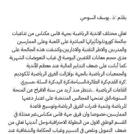
بقلم :ذ ـ يوسف السوحي
تعاني مختلف الاندية الرياضية بجهة فاس مكناس من تداعيات
جائحة كورونا،وتأثيراتها المباشرة على اللعبة وعلى الممارسين
والمدربين والاطر التقنية والاداريين،وكشفت هذه الجائحة على
مدى حجم معانات اللاعبين اليومية في غياب التعويضات الشهرية
،كما أبانت على ضعف التدابير المالية عند معظم الأندية
والجمعيات الرياضية بالجهة ،ولازالت الفرق الرياضية للكوديم
:كرة القدم،كرة الطائرة،السباحة،كرة اليد،كرة السلة ،مسيري
القاعات الرياضية ..،تنتظر منذ أزيد من سنة الافراج عن المنحة
السنوية،التي تمنحها المجالس المنتخبة على اعتبار دعمها
للرياضة وتنمية قدرات الفرق الرياضة،وتوسيع قاعدة
الممارسين،خصوصا وان فرق جهة فاس مكناس،غير ممثلة في
القسم الوطني الاول من البطولة الاحترافية،وجل أنديتها تعاني من
ضعف التمويل ونقص في التسيير وغياب الحكامة والشفافية عند