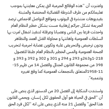
واعتبرت أن “هذه الوقائع الجرمية التي يمكن معاينتها بموجب
تعليماتكم من طرف الشرطة القضائية المختصة والمثبتة
بفيديوهات منتشرة في اليوتوب ومواقع التواصل الاجماعي ترصد
الجريمة تشكل جرائم إرهابية مست بشكل خطير النظام العام
واحدثت فزعا بين الناس وعصيانا وعرقلة لتنفيذ اشغال امرت بها
السلطات العمومية واهانتها و محاولة القتل العمد والتظاهر
ودون ترخيص والتحريض عليه وتكوين عصابة اجرمية لتخريب
الصحة العمومية والمس الخطير بالنظام العام طبقا للفصول
218-1و263و 293 و 294 و 301 و 302 و 392 و 393 و
398 من مجموعة القانون الجنائي والفصل 14 من ظهير 15-
11-1958المتعلق بالتجمعات العمومية كما وقع تغييره
وتتمميه”.
واستندت الشكاية إلى الفصل 20 من الدستور الذي ينص على
أن “الحق في الحياة هو أول الحقوق لكل إنسان. ويحمي القانون
هذا الحق” والفصل 21 منه الذي ينص على انه “لكل فرد الحق