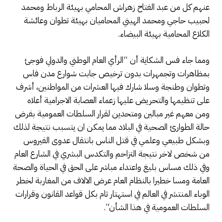
عنهم كل من عبد الفتاح زهراش المحامي بهيئة الرباط ومحمد
لحبيب حاجي ومحمد الهيني المحاميان بهيئة تطوان وعائشة
الكلاع المحامية بهيئة البيضاء.
ومما جاء فس الشكاية أن “الرأي العام الوطني والدولي فوجئ
بمظاهرات وتجمهرات بدون ترخيص جابت شوارع مدن فاس
وتطوان وطنجة وسلا شارك فيها العشرات من المواطنين، أشرف
على تنظيمها والتحريض عليها زعماء العصابة الاجرامية أعلاه
ومن معهم غير مبالين ومتحدين لقرار السلطات العمومية بفرض
حالة الطوارئ الصحية في البلاد مما يمكن ان يتسبب نتيجة لذلك
وبشكل طبيعي وعلمي في قتل الناس بانتقال عدوى الفيروس
من شخص لاخر نتيجة التزاحم والتكدس البشري في الشارع العام
وفي ذلك مساس بليغ واعتداء مباشر على الحق في الحياة والصحة
العامة ومسا خطيرا بالنظام العام عرض الالاف من المغاربة لخطر
الوباء المنتشر في العالم في استهتار تام بكل قواعد القانون وقرارات
السلطات العمومية في هذا الشأن”.