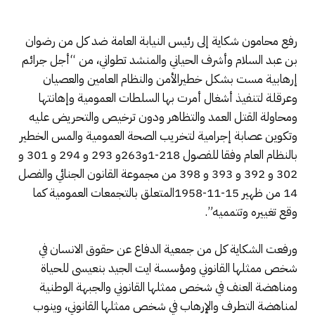
رفع محامون شكاية إلى رئيس النيابة العامة ضد كل من رضوان
بن عبد السلام وأشرف الحياني والمنشد تطواني، من “أجل جرائم
إرهابية مست بشكل خطيرالأمن والنظام العامين والعصيان
وعرقلة لتنفيذ أشغال أمرت بها السلطات العمومية وإهانتها
ومحاولة القتل العمد والتظاهر ودون ترخيص والتحريض عليه
وتكوين عصابة إجرامية لتخريب الصحة العمومية والمس الخطير
بالنظام العام وفقا للفصول 218-1و263و 293 و 294 و 301 و
302 و 392 و 393 و 398 من مجموعة القانون الجنائي والفصل
14 من ظهير 15-11-1958المتعلق بالتجمعات العمومية كما
وقع تغييره وتتمميه”.
ورفعت الشكاية كل من جمعية الدفاع عن حقوق الانسان في
شخص ممثلها القانوني ومؤسسة ايت الجيد بنعيسى للحياة
ومناهضة العنف في شخص ممثلها القانوني والجبهة الوطنية
لمناهضة التطرف والإرهاب في شخص ممثلها القانوني، وينوب