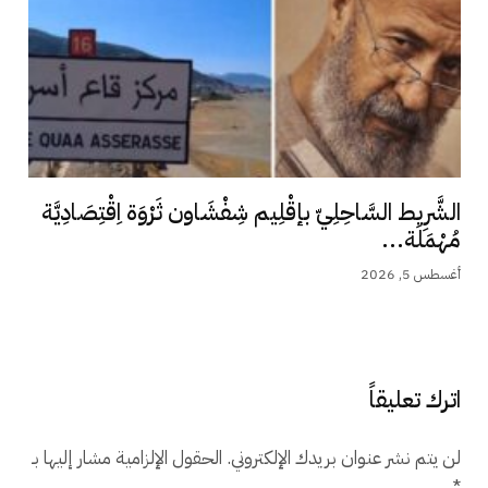
الشَّرِيط السَّاحِلِيّ بإقْلِيم شِفْشَاون ثَرْوَة اِقْتِصَادِيَّة
مُهْمَلَة...
أغسطس 5, 2026
اترك تعليقاً
لن يتم نشر عنوان بريدك الإلكتروني.
الحقول الإلزامية مشار إليها بـ
*