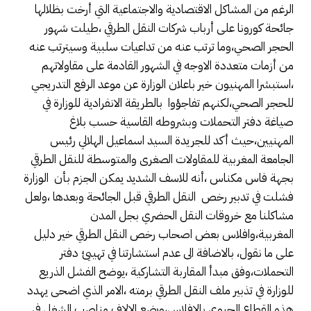
الرغم من المشاكل الاقتصادية والاجتماعية التي أرخت بظلالها
جائحة كورونا على أرباب شركات النقل الطرقي ،طيلت شهور
الحجر الصحي،وما ترتب عنه من تداعيات سلبية وسيترتب عنه
من أزمات متعددة الاوجه في الشهور القادمة على مقاولاتهم
،استبشرا المهنيون خير باعلان الوزارة عن موعد الرفع التدريجي
للحجر الصحي،لكنهم تفاجؤوا بالطريقة الانفرادية للوزارة في
صياغة دفتر التحملات وبشروطه القاسية حسب بلاغ
المهنيين،حيث أكد للجريدة السيد اسماعيل الهلالي رئيس
الجامعة المغربية للمقاولات الصغرى والمتوسطة للنقل الطرقي
بجهة فاس مكناس ،أنه للاسف الشديد يمكن الجزم بأن الوزارة
فشلت في تدبير رخص النقل الطرقي قبل الجائحة وبعدها ،ولعل
مشاكلنا مع خروقات النقل الحضري بجل المدن
المغربية،وافلاس بعض اصحاب رخص النقل الطرقي خير دليل
على ما نقول، بالاضافة الى عدم استشارتنا في تهييئ دفتر
التحملات،وفق مبدأ المقاربة التشاركية ،يوضح الفشل الذريع
للوزارة في تذبير ملف النقل الطرقي برمته ،الامر الذي اضحى يهدد
هذه القطاع الحيوي بالافلاس،ويضع الالاف مناصب الشغل في