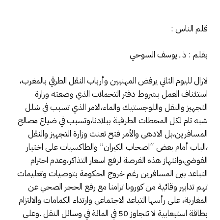
قلم الناس :
بقلم : ذ ـ يوسف السوحي
لازال لليوم الثاني يرفض المهنيين وأرباب النقل الطرقي بالمغرب،
استئناف العمل بشروط دفتر التحملات الذي وضعته وزارة
التجهيز والنقل واللوجستيك والماء،الامر الذي تسبب في شلل
شبه تام لكل المحطات الطرقية ببلادنا،وتسبب في ضياع مصالح
المسافرين،بل الادهى والأمر فتح تعنت وزارة التجهيز والنقل
،الباب أمام بعض “اصحاب الكيران” والطاكسيات على اختيار
الفوضى،وانتهاز هذه الفرصة لرفع اسعار التذاكر،وعدم احترام
التباعد بين المسافرين رغم خروج الحكومة بتوصيات وتعليمات
تهم تدابير وقائية من كورونا تزامنا مع رفع الحجر الصحي عن
المغاربة، على رأسها التباعد الاجتماعي وارتداء الكمامات والالتزام
بطاقة استيعابية لا تتجاوز 50 في المائة في وسائل النقل .وعلى