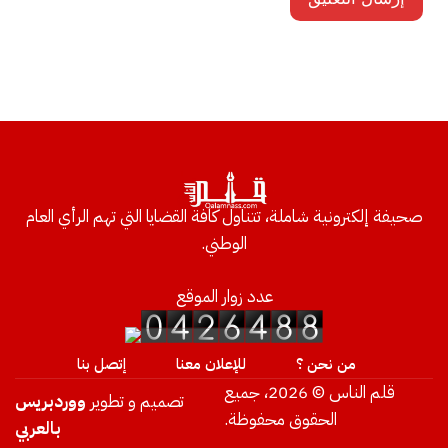
صحيفة إلكترونية شاملة، تتناول كافة القضايا التي تهم الرأي العام
الوطني.
عدد زوار الموقع
من نحن ؟
للإعلان معنا
إتصل بنا
قلم الناس © 2026، جميع
تصميم و تطوير
ووردبريس
الحقوق محفوظة.
بالعربي