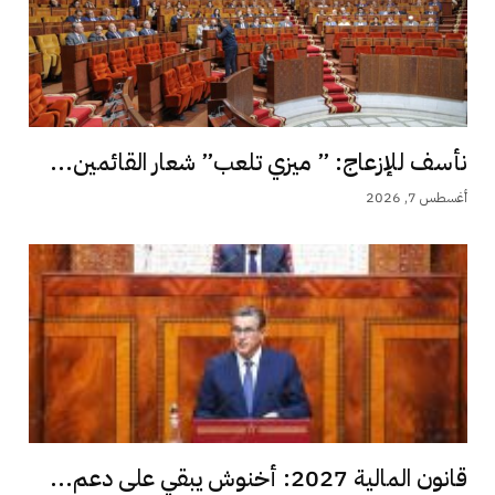
نأسف للإزعاج: ” ميزي تلعب” شعار القائمين...
أغسطس 7, 2026
قانون المالية 2027: أخنوش يبقي على دعم...