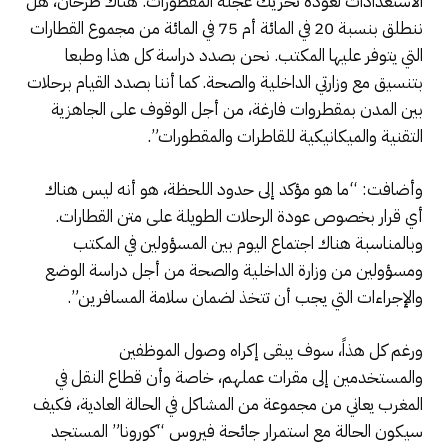
الاستعدادات لعودة تحريك عجلة المقطورات. هناك طرحان، هل
ننطلق بنسبة 20 في المائة أم 75 في المائة من مجموع القطارات
التي يتوفر عليها المكتب. نحن بصدد دراسة كل هذا وطبعا
بتنسيق مع وزارتي الداخلية والصحة. كما أننا بصدد القيام برحلات
بين المدن بمقطروات فارغة، من أجل الوقوف على الجاهزية
التقنية والميكانيكية للقاطرات والمقطورات”.
وأضافت: “ما هو مؤكد إلى حدود اللحظة، هو أنه ليس هناك
أي قرار بخصوص عودة الرحلات الطويلة على متن القطارات.
وبالمناسبة هناك اجتماع اليوم بين المسؤولين في المكتب
ومسؤولين من وزارة الداخلية والصحة من أجل دراسة الوضع
والإجراءات التي يجب أن تتخذ لضمان سلامة المسافرين”.
ورغم كل هذاً، سوف يبقى إكراه وصول الموظفين
والمستخدمين إلى مقرات عملهم، خاصة وأن قطاع النقل في
المغرب يعاني من مجموعة من المشاكل في الحالة العادية، فكيف
سيكون الحالة مع استمرار جائحة فيروس “كورونا” المستجد