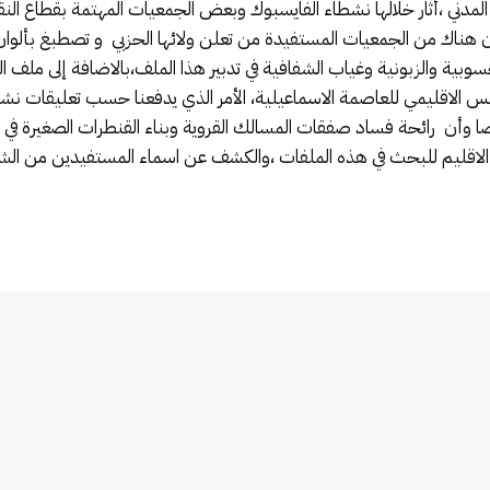
مدني ،أثار خلالها نشطاء الفايسبوك وبعض الجمعيات المهتمة بقطاع النق
 هناك من الجمعيات المستفيدة من تعلن ولائها الحزبي و تصطبغ بألو
سوبية والزبونية وغياب الشفافية في تدبير هذا الملف،بالاضافة إلى ملف 
لاقليمي للعاصمة الاسماعيلية، الأمر الذي يدفعنا حسب تعليقات نشطا
أن رائحة فساد صفقات المسالك القروية وبناء القنطرات الصغيرة في الم
لاقليم للبحث في هذه الملفات ،والكشف عن اسماء المستفيدين من الش