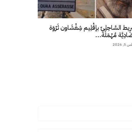
رِيط السَّاحِلِيّ بإقْلِيم شِفْشَاون ثَرْوَة
ِصَادِيَّة مُهْمَلَة...
 2026