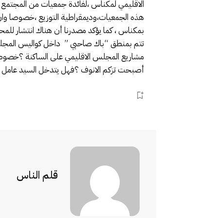
الاقليمي لمكناس ،لفائدة جمعيات من المجتمع ال
هذه الجمعيات،وديمقراطية التوزيع ،خصوصا وان
بمكناس ، كما يؤكد مصدرنا أن هناك انتشار للمح
تتم بمنطق “باك صاحبي ” داخل كواليس المجلس ا
مشاريع المجلس الاقليمي على الساكنة ؟خصوصا و
أصبحت تزكم الانوف ؟فهل يتدخل السيد عامل ا
قلم الناس