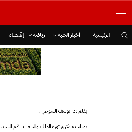
الرئيسية
أخبار الجهة
رياضة
إقتصاد
ث
بقلم :ذ- يوسف السوحي .
بمناسبة ذكرى ثورة الملك والشعب ،قام السيد ع