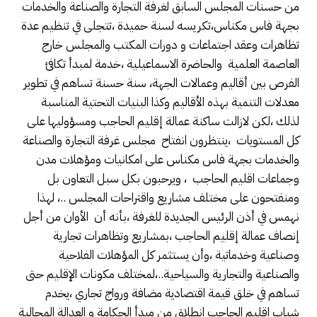
من حسنات المجلس السابق لغرفة التجارة والصناعة والخدمات
بجهة فاس مكناس،تكريسه لسنة حميدة ،تتجلى في تنظيم عدة
تظاهرات وعقد اجتماعات و دورات المكتب والمجلس خارج
العاصمة العلمية والحاضرة الاسماعيلية ،خدمة لمبدأ تكافئ
الفرص بين أقاليم وعمالات الجهة، سنة حسنة تساهم في تطوير
معدلات التنمية بهذه الأقاليم وكذا البنيات التحتية المناسبة
لذلك ،لكن لازالت ساكنة عمالة إقليم الحاجب ومسؤوليها على
كل المستويات ،ينتظرون انفتاح مجلس غرفة التجارة والصناعة
والخدمات بجهة فاس مكناس على امكانيات ومؤهلات مدن
وجماعات اقليم الحاجب ، ويرحبون بكل سبل التعاون بل
ومنفتحون على مختلف مشاريع واقتراحات المجلس ..، لهذا
نهمس في أذن الرئيس الجديدة للغرفة ،بأنه أن الأوان من أجل
إنصاف عمالة إقليم الحاجب ،بمشاريع وتظاهرات تجارية
وصناعية وخدماتية ،وأن يستثمر كل المؤهلات الفلاحية
والصناعية والتجارية والسياحية..،لمختلف مكونات الإقليم حتى
تساهم في خلق قيمة اقتصادية مضافة ورواج تجاري ،يخدم
شباب اقليم الحاجب انطلاق من مبدأ الحكامة و العدالة المجالية