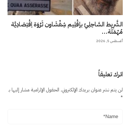
الشَّرِيط السَّاحِلِيّ بإقْلِيم شِفْشَاون ثَرْوَة اِقْتِصَادِيَّة
مُهْمَلَة...
أغسطس 5, 2026
اترك تعليقاً
لن يتم نشر عنوان بريدك الإلكتروني.
الحقول الإلزامية مشار إليها بـ
*