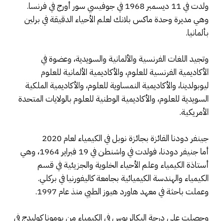
ولدت في 11 ديسمبر 1968 في جوفيسي سور أورج في فرنسا.
وهي مديرة وحدة ماكس بلانك لعلم الأحياء الدقيقة في برلين
بألمانيا.
وتجيد اللغات الفرنسية والألمانية والسويدية، وعضوة في
الأكاديمية الفرنسية للعلوم، والأكاديمية الألمانية للعلوم
ليوبولدينا، والأكاديمية النمساوية للعلوم، والأكاديمية الملكية
السويدية للعلوم، والأكاديمية الوطنية للعلوم بالولايات المتحدة
الأمريكية.
جينفر دودنا الفائزة بجائزة نوبل في الكيمياء لعام 2020
أما جنيفر دودنا، فولدت في واشنطن في 19 فبراير 1964، وهي
أستاذة الكيمياء وعلم الأحياء الخلوية والجزيئية في قسم
الكيمياء والهندسة الكيميائية بجامعة كاليفورنيا في بركلي.
وعملت باحثة في معهد هاورد هيوز الطبي منذ عام 1997.
وحصلت على درجة البكالريوس في الكيمياء من بومونا كوليدج في