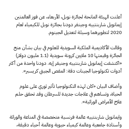
أعلنت الهيئة المانحة لجائزة نوبل، الأربعاء، عن فوز العالمتين
إيمانويل شاربنتييه وجينفر دودنا بجائزة نوبل للكيمياء لعام
2020 لتطويرهما وسيلة لتعديل الجينوم.
وقالت الأكاديمية الملكية السويدية للعلوم في بيان بشأن منح
الجائزة وقيمتها 10 ملايين كرونة سويدية (1.1 مليون دولار)
«اكتشفت إيمانويل شاربنتييه وجنيفر إيه. دودنا واحدة من أكثر
أدوات تكنولوجيا الجينات دقة: المقص الجيني كريسبر».
وأضاف البيان «كان لهذه التكنولوجيا تأثير ثوري على علوم
الحياة، وتساهم في علاجات جديدة للسرطان وقد تحقق حلم
علاج الأمراض الوراثية».
وايمانويل شاربنتييه عالمة فرنسية متخصصة في المناعة والوراثة
وأستاذة جامعية وعالمة كيمياء حيوية وعالمة أحياء دقيقة،