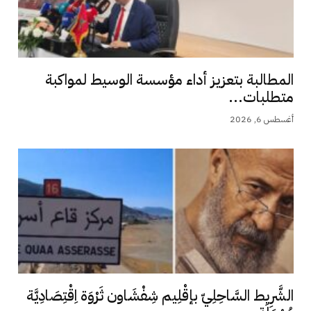
المطالبة بتعزيز أداء مؤسسة الوسيط لمواكبة
متطلبات...
أغسطس 6, 2026
الشَّرِيط السَّاحِلِيّ بإقْلِيم شِفْشَاون ثَرْوَة اِقْتِصَادِيَّة