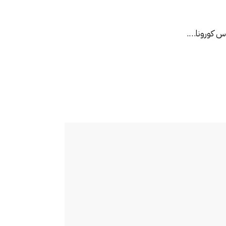
روس كورونا….