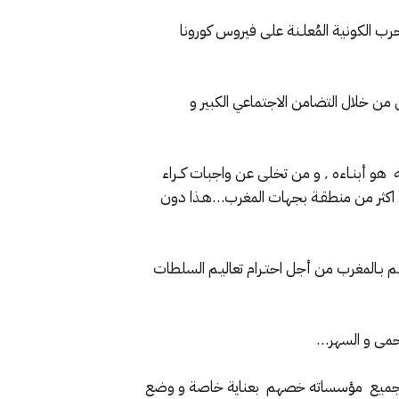
مة الاقتصادية لسنة 2008 مثلا٬ أو قـبلهـا أو خلال هـذه الحرب الكونية المُعلـنة على فيروس كورونا
ة من الوطنية والإرتباط بـالوطـن من خلال التضامن الاجتماعي الكبير و
وهو ما نشهده اليوم وبكل فخــر ٬ من مبادرات اجتماعية و إنسانية عـديـدة ٬ فهُنـاك من أعلـن عـن تخليـه عن نصف راتبـه هو أبنـاءه ٬ و من تخلى عن واجبات كــراء
ية في اكثر من منطقـة بجهات المغرب…هـذا دون
وي بـتوجيه نـداءات الى عائلاتهم بـالمغرب من أجل احتـرام تعاليـم السلطات
لحمى و السهر…
ره و بجميع مؤسساته خصهم بعناية خاصة و وضع