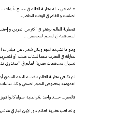
الصامت و الـغادر في الوقت الحاضر…
المساهمة في السلم المجتمعي…
عقاراته في المغرب دعمـا لـفئـات هـشة أو مُعْسَر
نسيـان مساهمات مغاربة العالـم في “صندوق تـدبي
العمومية بخصوص الحجر الصحي و كـذا نـداءات الـو
فالمغرب جسد واحـد بمُـواطنيـه سـواء كانوا فـ
و قد لعب مغاربة العـالـم دور الإبـن البـار ف