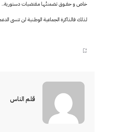
خاص و حقــوق تـضمنتْهـا مـقتضيات دستورية..
لـذلك فالـذاكرة الجماعية الوطـنية لن تنسى الدعم 
قلم الناس