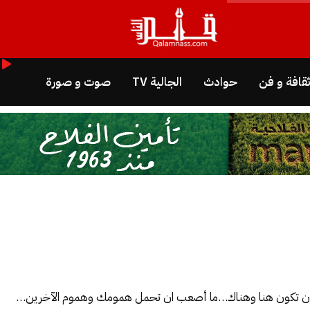
قافة و فن
حوادث
الجالية TV
صوت و صورة
أن تكون هنا وهناك…ما أصعب ان تحمل همومك وهموم الآخرين…