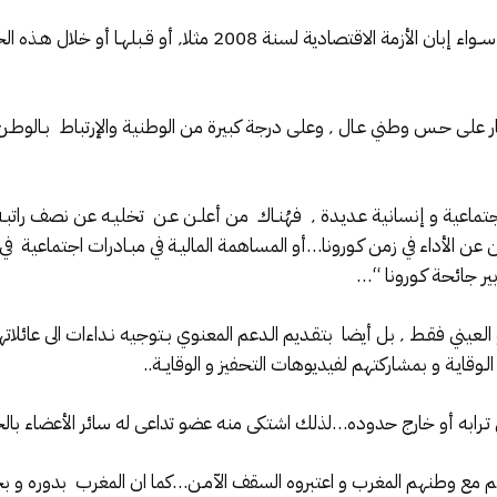
هــذه هي حالة مغاربة العالـم في جميع الأزمات… ســواء إبان الأز
فمغاربة العالـم برهنوا في أكثر من تمريـن و إختبـار على حـس وطني عـال ٬ وعلى درجة كبير
ِيــن عن الأداء في زمن كـورونا…أو المساهمة الماليـة في مبـادرات اجتماع
ر جائحة كـورونا “…
لـم يكتفي مغاربة العالم بتقـديــم الدعم المادي أو الـعيني فقـط ٬ بل أيضا بتقـديم الـدعم المعن
قايـة و بمشاركتهم لفيديوهات التحفيز و الوقايــة..
وق تـرابه أو خارج حدوده…لذلك اشتكى منه عضو تداعى له سائر الأعضاء با
ي علاقتهم مع وطنهم المغرب و اعتبروه السقف الآمـن…كما ان المغرب بدو