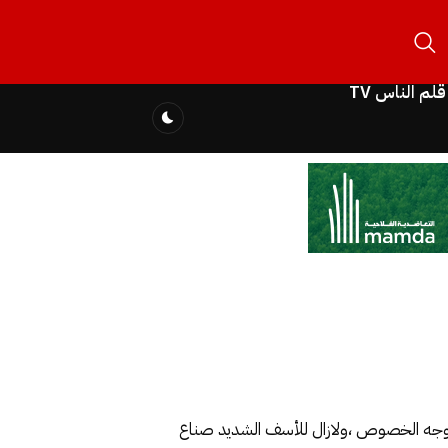
قلم الناس TV
على وجه الخصوص ،ولازال للأسف الشديد صناع