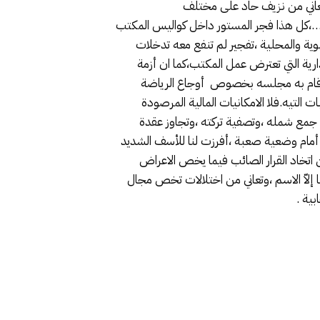
يعاني من نزيف حاد على مختلف
دي…،كل هذا فجر المستور داخل كواليس المكتب
وية والمحلية ،تفجير لم تنفع معه تدخلات
ادارية التي تعترض عمل المكتب،كما ان أزمة
ي قام به مجلسه بخصوص أوجاع الرياضة
لتيه.فلا الامكانيات المالية المرصودة
ي جمع شمله ،وتصفية تركته ،وتجاوز عقدة
سنا أمام وضعية صعبة ،أفرزت لنا للأسف الشديد
 اتخاد القرار الصائب فيما يخص الاعراض
 إلاّ الاسم ،وتعاني من اختلالات تخص مجال
بية .