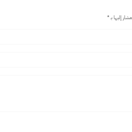
شار إليها بـ
*