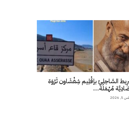
رِيط السَّاحِلِيّ بإقْلِيم شِفْشَاون ثَرْوَة
ِصَادِيَّة مُهْمَلَة...
 2026