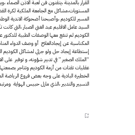
القرار بالمدينة ،يتقنون فن لعبة الاذن الصماء
المستويات،مشاكل مع الجامعة الملكية لكرة القد
المسير للكوديم ،وأصبحنا أضحوكة الاندية الوطني
السيد عامل الاقليم عبد الغني الصبار ،التي كانت 
الكوديم لم تنفع معها الوصفات الطبية للدكت
المكناسية عن إيجادالعلاج أو وصف الدواء المنا
إستطاعة إيجاد حل ولو جزئي لمشاكل الكوديم الم
“الملك الصغير ” في تدبير شؤونه، و توفير على ال
عقليات تقتات من أزمة الكوديم وتتاجر بصمعتها 
الخطيرة البادية على وجه بعض فروع الرياضة المك
التسيير والتدبير ،الذي مازل حبيس الهواية ومرتب