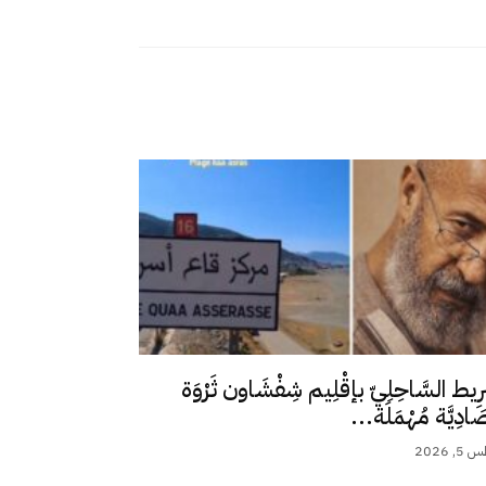
رِيط السَّاحِلِيّ بإقْلِيم شِفْشَاون ثَرْوَة
ِصَادِيَّة مُهْمَلَة...
 2026