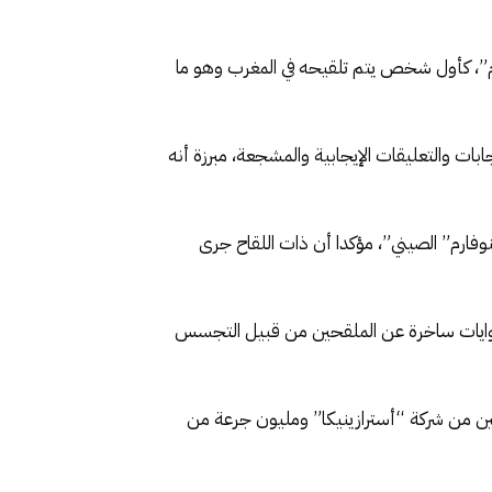
م”، كأول شخص يتم تلقيحه في المغرب وهو ما
ات والتعليقات الإيجابية والمشجعة، مبرزة أنه
فارم” الصيني”، مؤكدا أن ذات اللقاح جرى
 روايات ساخرة عن الملقحين من قبيل التجسس
رب أطلق منذ شهر عملية تلقيح المواطنين، حيث توصل لحد الساعة ب7 ملايين جرعة من اللقاحات، 6 ملايين من شركة “أسترازينيكا” ومليون جرعة من