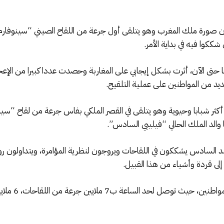
ن صورة ملك المغرب وهو يتلقى أول جرعة من اللقاح الصيني “سينوفار
ككوا فيه في بداية الأمر.
تى الآن، أثرت بشكل إيجابي على المغاربة وحصدت عددا كبيرا من الإعجاب
يد من المواطنين على عملية التلقيح.
ثر شبابا وحيوية وهو يتلقى في القصر الملكي بفاس جرعة من لقاح “سينو
والد الملك الحالي “فيليبي السادس”.
مد السادس يشككون في اللقاحات ويروجون لنظرية المؤامرة، ويتداولون
إلى قردة وأشياء من هذا القبيل.
ويذكر أن المغ