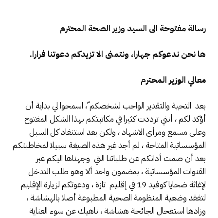
رسالة مفتوحة الى السيد وزير الصحة المحترم
ها نحن ندعوكم جهارا، ونتمنى الا تزيدكم دعوتنا فرارا.
معالي الوزير المحترم
بعد التحية والتقدير الواجب لشخصكم ّ، اسمحوا لي بداية أن
أؤكد لكم ، أنني ترددت كثيرا في مكاتبتكم بهذا الشكل المفتوح
وعلى مسمع ومرأى الاشهاد ، ولكن بعد استنفاد كل السبل
المؤسساتية المتاحة ، لم أجد غير هذه الصيغة سبيلا لمخاطبتكم
بعد أن صمت أدانكم عن طلباتنا التي وجهناها اليكم عبر
القنوات المؤسساتية ، بمضمون واحد ألا وهو طلب التدخل
لإغاثة ضحايا كوفيد 19 في إقليم تازة ، ودعوتكم لزيارة الإقليم
لتفقد وضعية المنظومة الصحية المطبوعة أصلا بالهشاشة ،
وزادها استفحال الجائحة هشاشة ، ناهيك عن سوء العناية