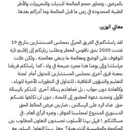
بالمرضى ، وتجاوز حجم الجائحة للبنيات والتجهيزات والأطر
الطبية المحدودة في زمن ما قبل الجائحة وما أدراكم بعدها .
معالي الوزير،
لقد راسلناكم في الفريق الحركي بمجلس المستشارين بتاريخ 19
غشت 2020 ندق ناقوس الخطر ونطلب زيارتكم إلى إقليم تازة
للوقوف على الوضع ومعالجة ما ينبغي معالجته ، ولكن ظلت
مراسلتنا وإلى يومنا هذا مجرد صيحة في واد ، كما راسلكم فريقنا
بمعية فرق أخرى بمجلس المستشارين للمثول أمام لجنة
التعليم والشؤون الثقافية ، للتداول في التطورات الأخيرة للوباء ،
وكالعادة دون جواب ، بل تجاهلتم رسالة أخرى للتذكير بالرسالة
الأولى وتجديد دعوة الحضور إلى اللجنة ، دون ان تكلفوا نفسكم
حتى عناء الرد على الرسالتين ، ضاربين عرض الحائط الحق
الدستوري المشروع لمجلسنا الموقر ، وعبره الرأي العام ، في
مسائلتكم .! فهل بهذا الأسلوب تجسدون التعاون المطلوب بين
الحكومة والمؤسسة التشريعية؟ وهل بهذا التعامل السلبي مع