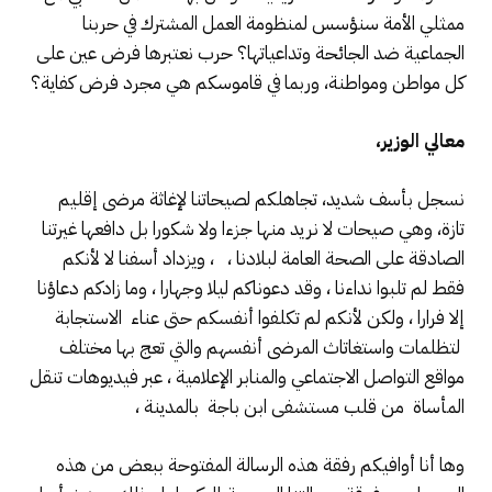
ممثلي الأمة سنؤسس لمنظومة العمل المشترك في حربنا
الجماعية ضد الجائحة وتداعياتها؟ حرب نعتبرها فرض عين على
كل مواطن ومواطنة، وربما في قاموسكم هي مجرد فرض كفاية؟
معالي الوزير،
نسجل بأسف شديد، تجاهلكم لصيحاتنا لإغاثة مرضى إقليم
تازة، وهي صيحات لا نريد منها جزءا ولا شكورا بل دافعها غيرتنا
الصادقة على الصحة العامة لبلادنا ، ، ويزداد أسفنا لا لأنكم
فقط لم تلبوا نداءنا ، وقد دعوناكم ليلا وجهارا ، وما زادكم دعاؤنا
إلا فرارا ، ولكن لأنكم لم تكلفوا أنفسكم حتى عناء الاستجابة
لتظلمات واستغاتاث المرضى أنفسهم والتي تعج بها مختلف
مواقع التواصل الاجتماعي والمنابر الإعلامية ، عبر فيديوهات تنقل
المأساة من قلب مستشفى ابن باجة بالمدينة ،
وها أنا أوافيكم رفقة هذه الرسالة المفتوحة ببعض من هذه