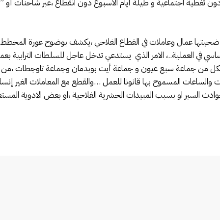
دون تغطية اجتماعية و طيلة أيام الاسبوع دون انقطاع ،عبر شاحنات أو ”
 ضحيتها عمال وعاملات في القطاع الفلاحي ،يكشف بوضوح عورة المخطط 
ساسي في العملية..، الامر الذي يستدعي تدخل عاجل للسلطات الترابية ب
 من جماعة سبع عيون و جماعة أيت بوبدمان وجماعة تاوجطات ،من أجل 
الساعات المسموح بها قانونا للعمل …والقطع مع المعاملات الغير إنسانية
دث السير او بسبب المبيدات الحشرية الفلاحية ،او بعض الادوية المستع