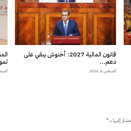
قانون المالية 2027: أخنوش يبقي على
الم
دعم...
لمو
أغسطس 6, 2026
أغسطس 6,
شار إليها بـ
*