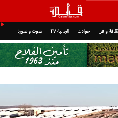
قافة و فن
حوادث
الجالية TV
صوت و صورة