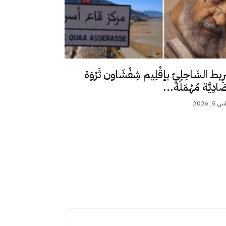
رِيط السَّاحِلِيّ بإقْلِيم شِفْشَاون ثَرْوَة
ِصَادِيَّة مُهْمَلَة...
 2026