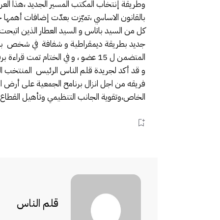
وطريقة إنتخاب المكتب المسير الجديد ،هذا العرس
بالقانون الاساسي ،تميّزت بعدّت إضافات أهمها 
كل من السيد باتاس و السيد العطار الذين اتيحت
المتضمن ل 15 عضو ، و في الختام تمت قراءة برقية ولاء و إخلاص للسدة العالية بالله بهذه المناسبة .
و قد أكد لجريدة قلم الناس الرئيس المنتخب ال
فريقه من اجل انزال برنامح الجمعية على أرض ال
الخاص،وتقوية الجانب التنظيمي وتأهيل القطاع ف
قلم الناس