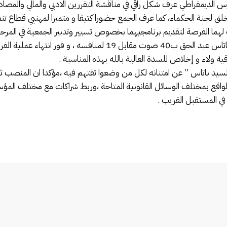
 الديمقراطي عرف شكل راقي في مناقشة التقررين الادبي والمالي والمصادق
خلق لجنة الحكماء، كما عرف الجمع حضورا كتيقا و متميزا لمهنيي قطاع ت
 لهما الفرصة لتقديم برنامجيهما بخصوص تسيير وتدبير الجمعية في المرحل
جديد بطريقة ديمقراطية و شفافة في شخص باتاس عبد الحق ب40 صوت مقا
سيد باتاس ” عن امتنانه لكل من وضعوا تقتهم فيه ،مؤكدا ان المنصب 
واقع بمختلف الوسائل القانونية المتاحة ،وربط شراكات مع مختلف المؤس
ي المستقبل القريب .