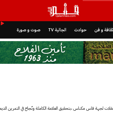
قافة و فن
حوادث
الجالية TV
صوت و صورة
لات لجهة فاس مكناس ،بتحقيق العلامة الكاملة ونّجاح في التمرين الدي