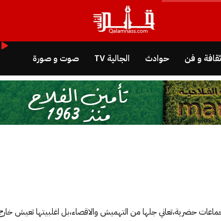
قافة و فن
حوادث
الجالية TV
صوت و صورة
كون اقليم الحاجب من 12 جماعة قروية و4 جماعات حضرية،تعاني جلها من التهميش والاقصاء،بل اغل