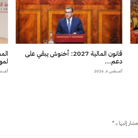
قانون المالية 2027: أخنوش يبقي على
الم
دعم...
لمو
أغسطس 6, 2026
أغسطس 6,
شار إليها بـ
*