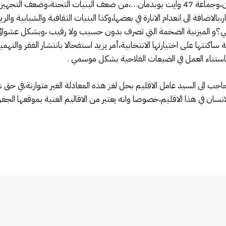
،ايت بوهو وايت حرز الله وتمششات وايت بورزون،وجماعة 47 وايت بوبدمان…،من ضعف البنيات الت
لاضافة الى انعدام الانارة في بعضها،وكذا البنيات الثقافية والشبابية وال
ي؟و الميزنية الضخمة التي تصرف بدون حسيب ولا رقيب ،وبشكل عشوائي
 ساكنتها على اختيارتها الانتخابية،أمر يزيد استفحالا بانتشار الفقر والت
ستناء العمل في الضيعات الفلاحية بشكل موسمي .
جب الى السيد عامل الاقليم بحل لغز هذه المعادلة الغير متوازنة،في حق
سان في هذا الاقليم،خصوصا وانه يعتبر من الاقاليم الغنية بموقعها الجغر