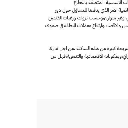
حتة،وضعف التجهيزات الاساسية ،المتعلقة بالقطاع
رياضية،الامر الذي يدفعنا للتساؤل حول دور
 وغير متوازن،وحسب نزوات ورغبات القيّمين
هميش والاقصاء،وارتفاع معدلات البطالة في صفوف
 شريحة كبيرة من هذه الساكنة ،من اجل تدارك
افي،وبمكوناته الاقتصادية والتنموية،فهل من