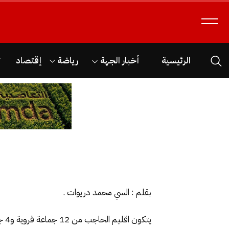
الرئيسية
أخبار الجهة
رياضة
إقتصاد
ث
بقلم : السي محمد دريوات .
يت