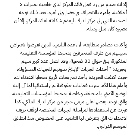
إلا انه صدم من رد فعل قائد المركز الذي خاطبه بعبارات لا
أخلاقية، وأمره بالانصراف وإحضار ولي أمره، بعد ذلك توجه
الضحية الثاني إلى مركز الدرك، ليقدم شكايته لقائد المركز، إلا أن
مصيره كان مثل زميله.
وأكدت مصادر متطابقة، أن عدد التلاميذ الذين تعرضوا لاعتراض
سبيلهم من طرف المنحرفين بمحيط المؤسسة التعليمية
المذكورة، بلغ حوالي 30 ضحية، وقد اتصل عدد كبير منهم
بجريدة “أحداث الجهات”لإبلاغ صوتهم للجهات المسؤولة،
حيث اكتفت الجريدة بأخد تصريحات لأربع ضحايا الاعتداءات،
وأمام هذا الأمر عبرت فعاليات حقوقية عن استيائها لما آل إليه
الوضع الأمني بالمنطقة، وخاصة بمحيط المؤسسات التعليمية،
والتي توجد بعضها على مرمى حجر من مركز الدرك الملكي، كما
عبرت عن استعدادها لمراسلة الجهات المختصة لوقف نزيف
الاعتداءات التي يتعرض لها التلاميذ على الخصوص منذ انطلاق
الموسم الدراسي.