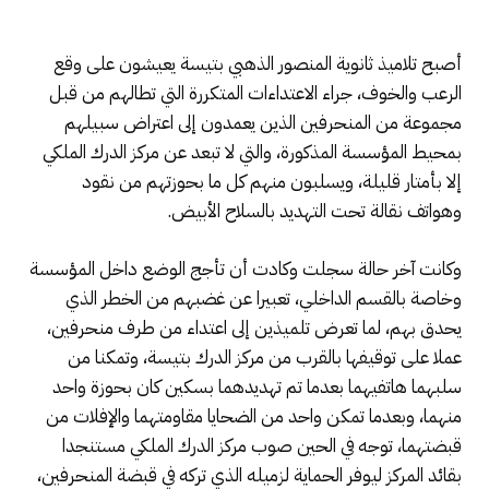
أصبح تلاميذ ثانوية المنصور الذهبي بتيسة يعيشون على وقع
الرعب والخوف، جراء الاعتداءات المتكررة التي تطالهم من قبل
مجموعة من المنحرفين الذين يعمدون إلى اعتراض سبيلهم
بمحيط المؤسسة المذكورة، والتي لا تبعد عن مركز الدرك الملكي
إلا بأمتار قليلة، ويسلبون منهم كل ما بحوزتهم من نقود
وهواتف نقالة تحت التهديد بالسلاح الأبيض.
وكانت آخر حالة سجلت وكادت أن تأجج الوضع داخل المؤسسة
وخاصة بالقسم الداخلي، تعبيرا عن غضبهم من الخطر الذي
يحدق بهم، لما تعرض تلميذين إلى اعتداء من طرف منحرفين،
عملا على توقيفها بالقرب من مركز الدرك بتيسة، وتمكنا من
سلبهما هاتفيهما بعدما تم تهديدهما بسكين كان بحوزة واحد
منهما، وبعدما تمكن واحد من الضحايا مقاومتهما والإفلات من
قبضتهما، توجه في الحين صوب مركز الدرك الملكي مستنجدا
بقائد المركز ليوفر الحماية لزميله الذي تركه في قبضة المنحرفين،