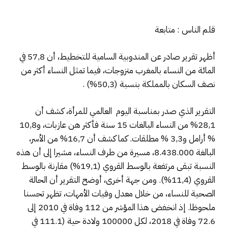
قلم الناس : متابعة
أظهر تقرير صادر عن المندوبية السامية للتخطيط، أن 57,8 في
المائة من النساء بالمغرب متزوجات، فيما تمثل النساء أكثر من
نصف السكان بالمملكة بنسبة (50,3%) .
التقرير الذي صدر بمناسبة اليوم العالمي للمرأة، كشف أن
28,1% من النساء البالغات 15 سنة فأكثر هن عازبات، و10,8
% أرامل و3,3 % مطلقات. كما كشف أن 16,7% من الأسر،
البالغة 8.438.000، مسيرة من طرف النساء، مشيرا إلى أن هذه
النسبة تبقى مرتفعة بالوسط القروي (19,1%) مقارنة بالوسط
القروي (11,4%). ومن جهة أخرى، أوضح التقرير أن الحالة
الصحية للنساء، من خلال معدل وفيات الأمهات، تظهر تحسنا
ملحوظا. إذ انخفض هذا المؤشر من 112 وفاة في 2010 إلى
72.6 وفاة في 2018، لكل 100000 ولادة حية (111.1 في