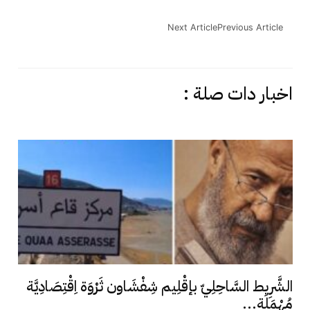
Next Article
Previous Article
اخبار دات صلة :
الشَّرِيط السَّاحِلِيّ بإقْلِيم شِفْشَاون ثَرْوَة اِقْتِصَادِيَّة
مُهْمَلَة...