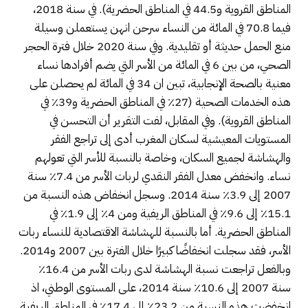
المناطق القروية و44.5 في المناطق الحضرية). في سنة 2018،
فيما 70.8 في المائة من النساء سرحن انهن يستعملن وسيلة
منع الحمل حديثة أو تقليدية. وفي سنة 2020 خلال فترة الحجر
الصحي، من بين 6 في المائة من الأسر التي يضم أفرادها نساء
معنية بالصحة الإنجابية، تبين ان 34 في المائة لم يحصلن على
هذه الخدمات الصحية (27٪ في المناطق الحضرية و39٪ في
المناطق القروية). وفي المقابل، لفت التقرير أن التحسن في
المستويات المعيشية لسكان المغرب أدى إلى تراجع الفقر
والهشاشة لجميع السكان، وخاصة بالنسبة للأسر التي تعولهم
نساء. وانخفض معدل الفقر النقدي لربات الأسر من 7.4٪ سنة
2007 إلى 3.9٪ سنة 2014. وسجل انخفاض هذه النسبة من
15.1٪ إلى 9.6٪ في المناطق الريفية ومن 4٪ إلى 1.9٪ في
المناطق الحضرية. أما بالنسبة للهشاشة الاقتصادية للنساء ربات
الأسر، فقد سجلت انخفاضًا كبيرًا خلال الفترة بين 2007 و2014.
وبالفعل تراجعت نسبة الهشاشة لدى ربات الأسر من 16.4٪
سنة 2007 إلى 10.6٪ سنة 2014، على المستوى الوطني، اذ
انخفضت هذه النسبة من 23.2٪ إلى 17.4٪ في المناطق الريفية