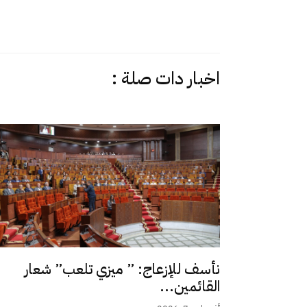
اخبار دات صلة :
نأسف للإزعاج: ” ميزي تلعب” شعار
القائمين...