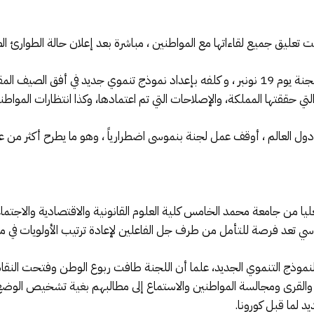
نت تعليق جميع لقاءاتها مع المواطنين ، مباشرة بعد إعلان حالة الطوار
الملك كان قد استقبل شكيب بنموسى رئيس اللجنة يوم 19 نونبر ، و كلفه بإعداد نموذج تنموي
ي حققتها المملكة، والإصلاحات التي تم اعتمادها، وكذا انتظارات المواطني
باقي دول العالم ، أوقف عمل لجنة بنموسى اضطرارياً ، وهو ما يطرح أكثر من
ليا من جامعة محمد الخامس كلية العلوم القانونية والاقتصادية والاجتما
اسي تعد فرصة للتأمل من طرف جل الفاعلين لإعادة ترتيب الأولويات في مج
ورة النموذج التنموي الجديد، علما أن اللجنة طافت ربوع الوطن وفتحت ا
شر والقرى ومجالسة المواطنين والاستماع إلى مطالبهم بغية تشخيص الو
 لما قبل كورونا.