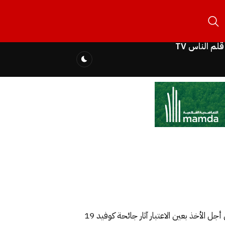
قلم الناس TV
أعطى الملك محمد السادس موافقته لتمديد المهلة المخصصة للجنة الخاصة بالنموذج التنموي، لستة أشهر إضافية من أجل الأخذ بعين الاعتبار آثار جائحة كوفيد 19