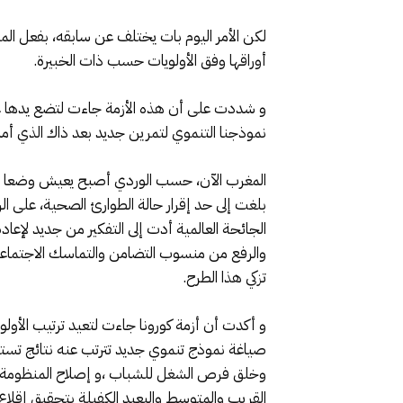
لكن الأمر اليوم بات يختلف عن سابقه، بفعل المت
أوراقها وفق الأولويات حسب ذات الخبيرة.
و شددت على أن هذه الأزمة جاءت لتضع يدها عل
نموذجنا التنموي لتمرين جديد بعد ذاك الذي أملا
المغرب الآن، حسب الوردي أصبح يعيش وضعا جديد
بلغت إلى حد إقرار حالة الطوارئ الصحية، على ال
الجائحة العالمية أدت إلى التفكير من جديد لإ
والرفع من منسوب التضامن والتماسك الاجتماعي 
تزكي هذا الطرح.
و أكدت أن أزمة كورونا جاءت لتعيد ترتيب الأولو
صياغة نموذج تنموي جديد تترتب عنه نتائج تستجي
وخلق فرص الشغل للشباب ،و إصلاح المنظومة ا
القريب والمتوسط والبعيد الكفيلة بتحقيق إقلا