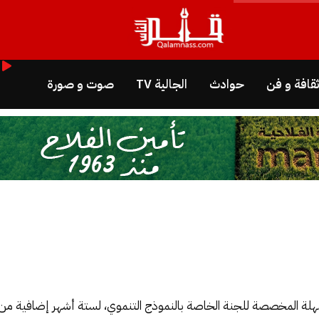
قافة و فن
حوادث
الجالية TV
صوت و صورة