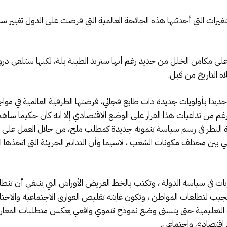
غيرات التي أحدثتها هذه الجائحة العالمية التي فرضت على الدول تغيير سي
ى مكامن الخلل من جديد رغم أنها ستزيد الطينة بلة، لكنها ستلقي در
ه التاريخ من قبل.
ا بأولويات جديدة ذات طابع فجائي، فرضتها الظرفية العالمية في مواجه
رغم من تداعيات هذا القرار على الوضع الاقتصادي إلا انه كان حكيما ساهم
عادة النظر في رسم سياسة تنموية جديدة كمطلب ملح، من خلال العمل على
بين مختلف مكونات الشعب ، لاسيما وأن التدابير الجريئة التي اتخذها
يات في سياسة الدولة ، وتكتب بالخط العريض الأوراش التي ينبغي أن تنطل
ب لتطلعات المواطن ، وتكون غايته تقليص الفوارق الاجتماعية والاختلالا
لتعليمية حتى يتسنى وضع نموذج تنموي واقعي يعكس متطلبات المغاربة
ع اقتصادي واجتماعي.