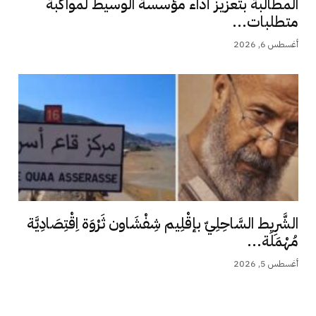
المطالبة بتعزيز أداء مؤسسة الوسيط لمواكبة
متطلبات...
أغسطس 6, 2026
الشَّرِيط السَّاحِلِيّ بإقْلِيم شِفْشَاون ثَرْوَة اِقْتِصَادِيَّة
مُهْمَلَة...
أغسطس 5, 2026