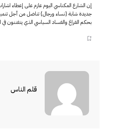
جديدة شابة {نساء ورجال} تناضل من أجل تنمية ق
بحكم الفراغ والفساد السياسي الذي يتفننون في 
قلم الناس