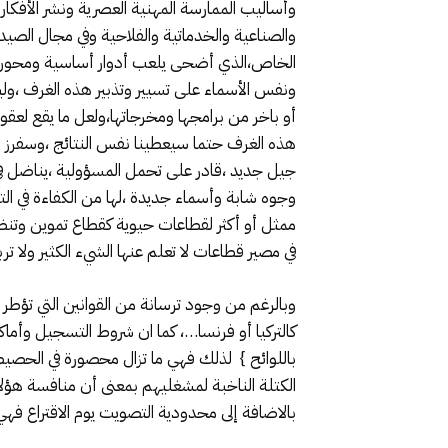
وأساليب الممارسة المهنية العصرية ونشر الأفكار 
والصناعية والخدماتية والفلاحية وفي مجال الصيد
الخاص،الذي أضحى يلعب أدوار أساسية ومحورية في
ونفس الأسماء على تسيير وتذبير هذه الغرف ،ول
أو باخر من برامجها ومخرجاتها،ولعل ما يقع لع
هذه الغرف حتما سيعطينا نفس النتائج ،وسفرز لن
جيل جديد ،قادر على تحمل المسؤولية ،يناضل في
وجوه شابة وأسماء جديدة ،لها من الكفاءة في ال
ممثل أو أكثر لقطاعات حيوية كقطاع تموين وتن
في مصير قطاعات لا تعلم عنها الشيء الكثير ولا ت
وبالرغم من وجود ترسانة من القوانين التي تؤطر ا
كالتركيا أو فرنسا…، كما ان شروط التسجيل وأماكن
باللوائح } لذلك فهي ما تزال محصورة في الحصي
الكتلة الناخبة لمشغليهم بمعنى أن منافسة هؤل
بالاضافة إلى محدودية التصويت يوم الاقتراع فهي في أحسن الاحوال ت