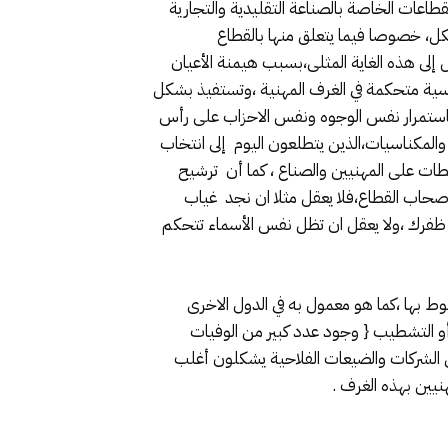
قطاعات الخاصة بالصناعة التقليدية والتجارية
ككل، خصوصا فيما يتعلق منها بالقطاع
إلى هذه الغاية المثلى،بسبب هيمنة الأعيان
اسية متحكمة في الغرف المهنية ،وتستفيذ بشكل
،فاستمرار نفس الوجوه ونفس الاحزاب على رأس
والمكناسيات،الذين يتطلعون اليوم إلى انتخاب
ات على المهنيين والصناع ، كما أن ترشيح
وأصحاب القطاع،فلا يعقل مثلا ان نجد غياب
 ظفرك ،ولا يعقل ان تظل نفس الأسماء تتحكم
نوط بها ،كما هو معمول به في الدول الاخرى
ل أو التشطيب { وجود عدد كبير من الوفيات
ض الشركات والضيعات الفلاحية يشكلون أغلب
يين بهذه الغرف .