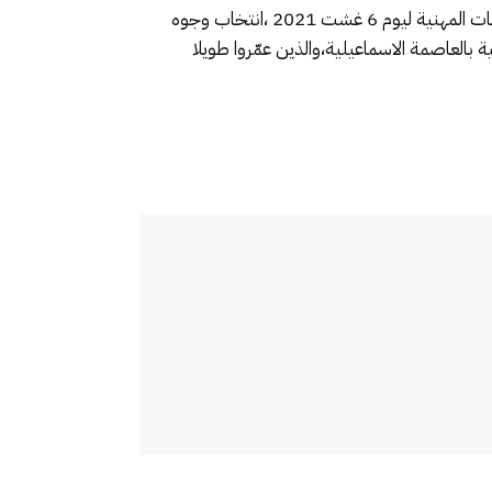
إن الشارع المكناسي اليوم عازم على إعطاء اشارات قوية لكل من يهمه الامر،بان الامور لن تظل على حالها،وستعرف الانتخابات المهنية ليوم 6 غشت 2021 ،انتخاب وجوه
بالعاصمة الاسماعيلية،والذين عمّروا طويلا