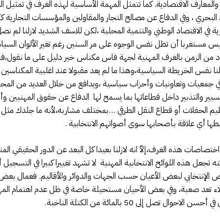
والمعارف الاقتصادية. كما تتمثل المهمة الأساسية لهذه الغرف في تمثيل ال
 البحري ، وفي الدفاع عن مصالح التجار والمقاولين والمؤسسات التجارية 
 الاقتصاد الوطني والتنمية المحلية ،لكن للاسف الشديد لازلنا لم نصل 
يس مستغربا أن تظل نفس الوجوه على مر السنين رغم تغير الألوان السي
قود من الزمن بالغرف المهنية لجهة فاس مكناس خير دليل على ما نقول
ا نفس الخريطة السياسية،وهذا ما لم يعد مقبولا عند اغلبية المكناسين 
 جمعيات وتعاونيات وأحزاب سياسية ،ويدافع من خلال العديد من المحط
تسيير والتذبير داخل قطاعاتها بما يسمح لها الدفاع عن حقوق المهنيين 
ظيم الحفلات أو قطاع النقل الطرقي …بمختلف مشاربه،لأنه ما جلدك مثل
ربطها أي علاقة بأصحابها سوى أصواتهم الانتخابية .
ختصاصات هذه الغرف،إلاّ انه لازلنا بعيدا كل البعد عن الدور الحقيقي الم
ه تجعل هذه اللوائح الانتخابية المهنية لا تشهد تغييرا كبيرا في التسجي
ص الإنتخابي لبعض الأعيان حسب الجهات والدوائر والأقاليم. فعمال بع
اء تعد صعبة، وفي بعض الأحيان مستحيلة خاصة في ظل عدم اهتمام المهن
صل إلى 50 بالمائة من الكتلة الناخبة.